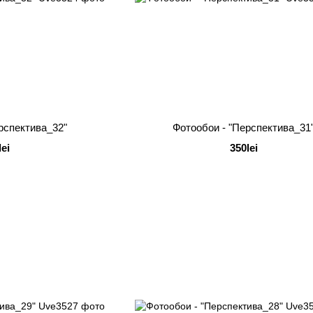
рспектива_32"
Фотообои - "Перспектива_31
lei
350lei