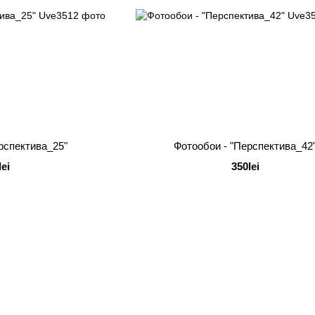
рспектива_25"
Фотообои - "Перспектива_42
lei
350lei