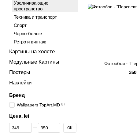
Увеличивающие
пространство
Техника и транспорт
Спорт
Черно-белые
Ретро и винтаж
Картины на холсте
Модульные Картины
Фотообои - "Пе
Постеры
350
Наклейки
Бренд
87
Wallpapers TopArt.MD
Цена, lei
От Цена, lei
До Цена, lei
OK