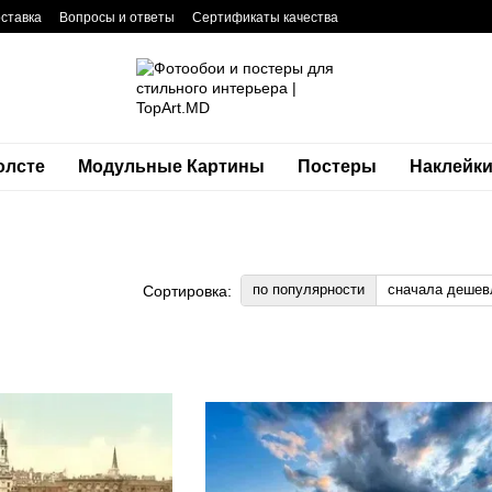
оставка
Вопросы и ответы
Сертификаты качества
фиденциальности
Блог
Контакты
олсте
Модульные Картины
Постеры
Наклейк
по популярности
сначала дешев
Сортировка: