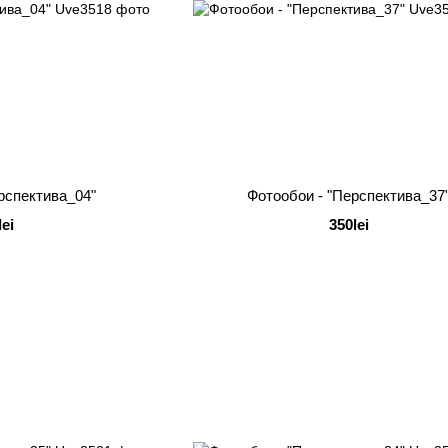
рспектива_04"
Фотообои - "Перспектива_37
lei
350lei