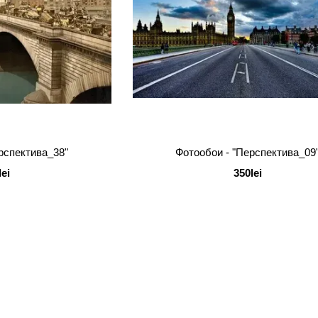
рспектива_38"
Фотообои - "Перспектива_09
lei
350lei