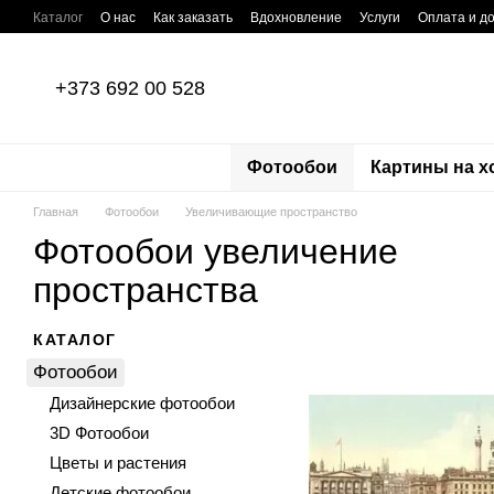
Перейти к основному контенту
Каталог
О нас
Как заказать
Вдохновление
Услуги
Оплата и д
Отзывы о магазине
Пользовательское соглашение
Политика кон
+373 692 00 528
Фотообои
Картины на х
Главная
Фотообои
Увеличивающие пространство
Фотообои увеличение
пространства
КАТАЛОГ
Фотообои
Дизайнерские фотообои
3D Фотообои
Цветы и растения
Детские фотообои