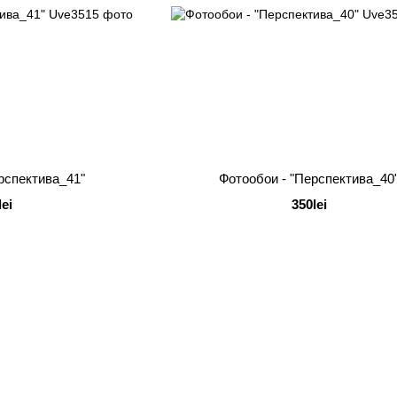
рспектива_41"
Фотообои - "Перспектива_40
lei
350lei