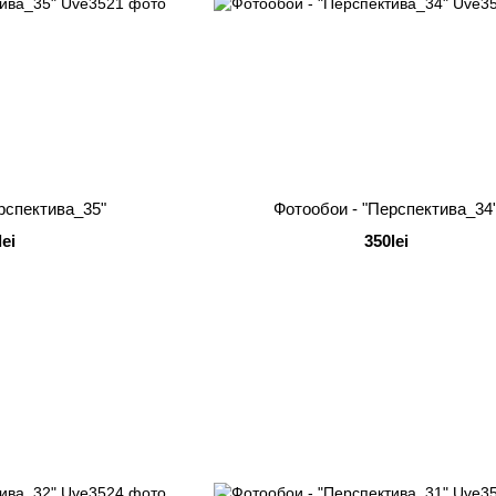
рспектива_35"
Фотообои - "Перспектива_34
lei
350lei