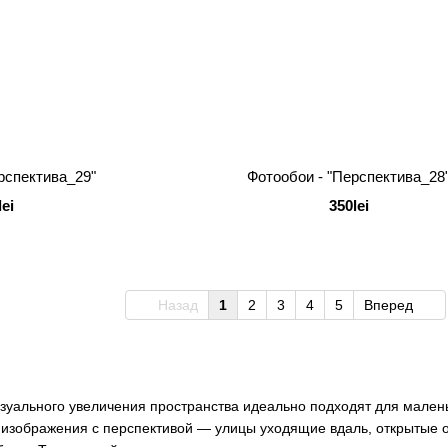
рспектива_29"
Фотообои - "Перспектива_28
lei
350lei
Назад
1
2
3
4
5
Вперед
уального увеличения пространства идеально подходят для малень
изображения с перспективой — улицы уходящие вдаль, открытые о