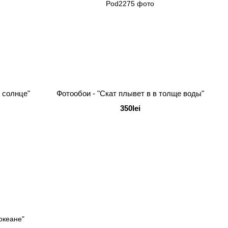
 солнце"
Фотообои - "Скат плывет в в толще воды"
350lei