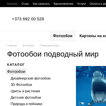
Перейти к основному контенту
Каталог
О нас
Как заказать
Вдохновление
Услуги
Оплата и д
Отзывы о магазине
Пользовательское соглашение
Политика кон
+373 692 00 528
Фотообои
Картины на х
Главная
Фотообои
Подводный мир
Фотообои подводный мир
КАТАЛОГ
Фотообои
Дизайнерские фотообои
3D Фотообои
Цветы и растения
Детские фотообои
Природа и пейзажи