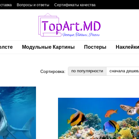
оставка
Вопросы и ответы
Сертификаты качества
фиденциальности
Блог
Контакты
олсте
Модульные Картины
Постеры
Наклейк
по популярности
сначала дешев
Сортировка: