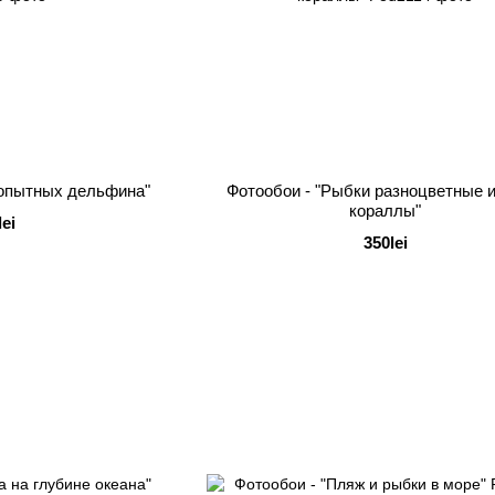
бопытных дельфина"
Фотообои - "Рыбки разноцветные и
кораллы"
lei
350lei