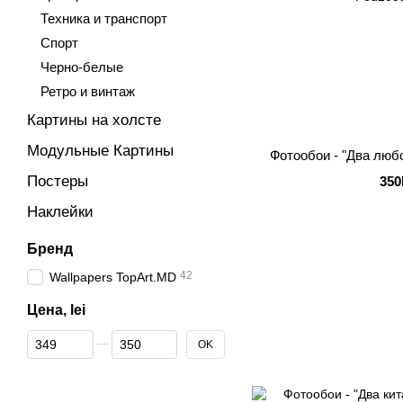
Техника и транспорт
Спорт
Черно-белые
Ретро и винтаж
Картины на холсте
Модульные Картины
Фотообои - "Два лю
Постеры
350
Наклейки
Бренд
42
Wallpapers TopArt.MD
Цена, lei
От Цена, lei
До Цена, lei
OK