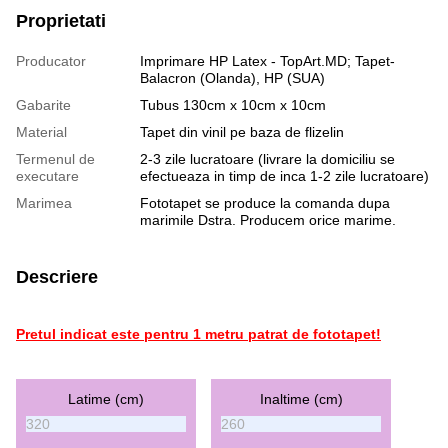
Proprietati
Producator
Imprimare HP Latex - TopArt.MD; Tapet-
Balacron (Olanda), HP (SUA)
Gabarite
Tubus 130cm x 10cm x 10cm
Material
Tapet din vinil pe baza de flizelin
Termenul de
2-3 zile lucratoare (livrare la domiciliu se
executare
efectueaza in timp de inca 1-2 zile lucratoare)
Marimea
Fototapet se produce la comanda dupa
marimile Dstra. Producem orice marime.
Descriere
Pretul indicat este pentru 1 metru patrat de fototapet!
Latime (cm)
Inaltime (cm)