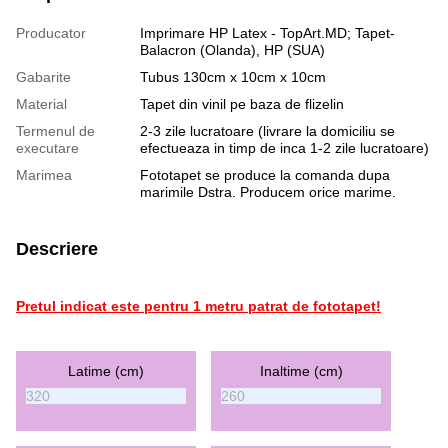
Producator
Imprimare HP Latex - TopArt.MD; Tapet-
Balacron (Olanda), HP (SUA)
Gabarite
Tubus 130cm x 10cm x 10cm
Material
Tapet din vinil pe baza de flizelin
Termenul de
2-3 zile lucratoare (livrare la domiciliu se
executare
efectueaza in timp de inca 1-2 zile lucratoare)
Marimea
Fototapet se produce la comanda dupa
marimile Dstra. Producem orice marime.
Descriere
Pretul indicat este pentru 1 metru patrat de fototapet!
Latime (cm)
Inaltime (cm)