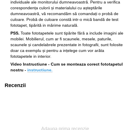
individuale ale monitorului dumneavoastră. Pentru a verifica
corespondența culorii și materialului cu așteptările
dumneavoastră, vă recomandăm să comandați o probă de
culoare. Probă de culoare constă intr-o mică bandă de test
fototapet, tipărită in mărime naturală.
PSS.
Toate fototapetele sunt tipărite fără a include imagini ale
mobilei. Mobilierul, cum ar fi scaunele, mesele, paturile,
scaunele și candelabrele prezentate in fotografii, sunt folosite
doar ca exemplu și pentru a ințelege cum vor arăta
fototapetele in interior.
Video Instructiune - Cum se monteaza corect fototapetul
nostru -
instructiune.
Recenzii
Adauga prima recenzie