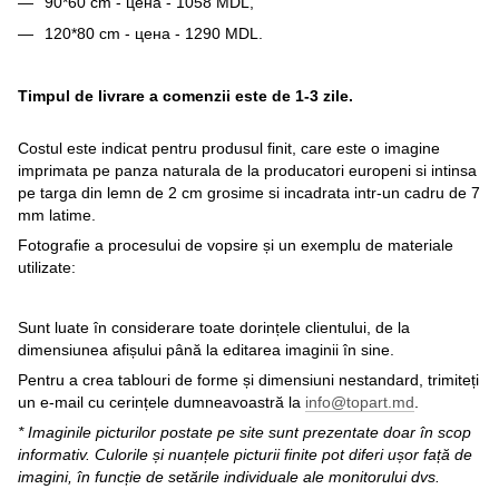
90*60 cm - цена - 1058 MDL,
120*80 cm - цена - 1290 MDL.
Timpul de livrare a comenzii este de 1-3 zile.
Costul este indicat pentru produsul finit, care este o imagine
imprimata pe panza naturala de la producatori europeni si intinsa
pe targa din lemn de 2 cm grosime si incadrata intr-un cadru de 7
mm latime.
Fotografie a procesului de vopsire și un exemplu de materiale
utilizate:
Sunt luate în considerare toate dorințele clientului, de la
dimensiunea afișului până la editarea imaginii în sine.
Pentru a crea tablouri de forme și dimensiuni nestandard, trimiteți
un e-mail cu cerințele dumneavoastră la
info@topart.md
.
* Imaginile picturilor postate pe site sunt prezentate doar în scop
informativ. Culorile și nuanțele picturii finite pot diferi ușor față de
imagini, în funcție de setările individuale ale monitorului dvs.