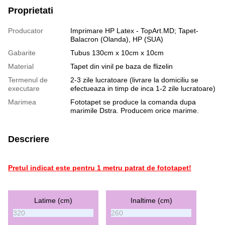
Proprietati
Producator
Imprimare HP Latex - TopArt.MD; Tapet-
Balacron (Olanda), HP (SUA)
Gabarite
Tubus 130cm x 10cm x 10cm
Material
Tapet din vinil pe baza de flizelin
Termenul de
2-3 zile lucratoare (livrare la domiciliu se
executare
efectueaza in timp de inca 1-2 zile lucratoare)
Marimea
Fototapet se produce la comanda dupa
marimile Dstra. Producem orice marime.
Descriere
Pretul indicat este pentru 1 metru patrat de fototapet!
Latime (cm)
Inaltime (cm)