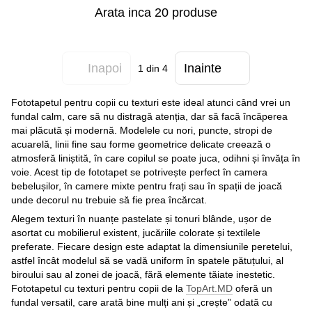
Arata inca 20 produse
Inapoi
Inainte
1
din 4
Fototapetul pentru copii cu texturi este ideal atunci când vrei un
fundal calm, care să nu distragă atenția, dar să facă încăperea
mai plăcută și modernă. Modelele cu nori, puncte, stropi de
acuarelă, linii fine sau forme geometrice delicate creează o
atmosferă liniștită, în care copilul se poate juca, odihni și învăța în
voie. Acest tip de fototapet se potrivește perfect în camera
bebelușilor, în camere mixte pentru frați sau în spații de joacă
unde decorul nu trebuie să fie prea încărcat.
Alegem texturi în nuanțe pastelate și tonuri blânde, ușor de
asortat cu mobilierul existent, jucăriile colorate și textilele
preferate. Fiecare design este adaptat la dimensiunile peretelui,
astfel încât modelul să se vadă uniform în spatele pătuțului, al
biroului sau al zonei de joacă, fără elemente tăiate inestetic.
Fototapetul cu texturi pentru copii de la
TopArt.MD
oferă un
fundal versatil, care arată bine mulți ani și „crește” odată cu