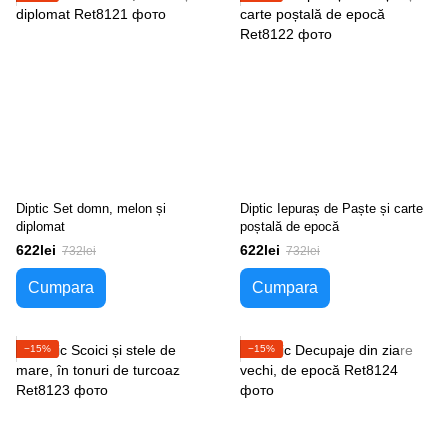
Diptic Set domn, melon și
Diptic Iepuraș de Paște și carte
diplomat
poștală de epocă
622lei
622lei
732lei
732lei
Cumpara
Cumpara
−15%
−15%