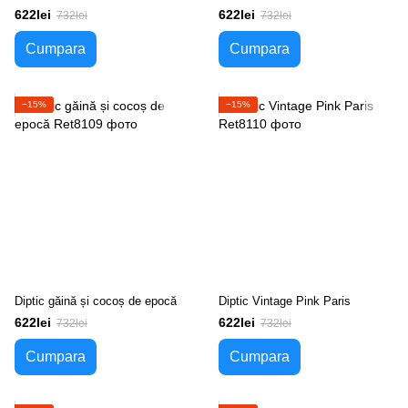
retro
622lei
622lei
732lei
732lei
Cumpara
Cumpara
−15%
−15%
Diptic găină și cocoș de epocă
Diptic Vintage Pink Paris
622lei
622lei
732lei
732lei
Cumpara
Cumpara