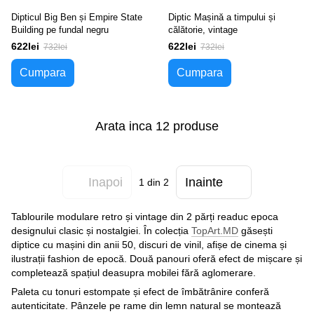
Dipticul Big Ben și Empire State
Diptic Mașină a timpului și
Building pe fundal negru
călătorie, vintage
622lei
622lei
732lei
732lei
Cumpara
Cumpara
Arata inca 12 produse
Inapoi
Inainte
1
din 2
Tablourile modulare retro și vintage din 2 părți readuc epoca
designului clasic și nostalgiei. În colecția
TopArt.MD
găsești
diptice cu mașini din anii 50, discuri de vinil, afișe de cinema și
ilustrații fashion de epocă. Două panouri oferă efect de mișcare și
completează spațiul deasupra mobilei fără aglomerare.
Paleta cu tonuri estompate și efect de îmbătrânire conferă
autenticitate. Pânzele pe rame din lemn natural se montează