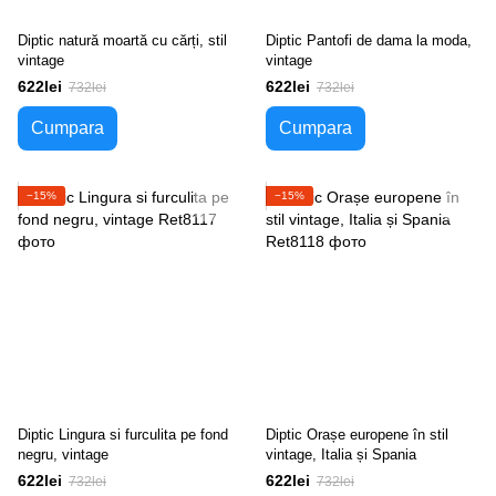
Diptic natură moartă cu cărți, stil
Diptic Pantofi de dama la moda,
vintage
vintage
622lei
622lei
732lei
732lei
Cumpara
Cumpara
−15%
−15%
Diptic Lingura si furculita pe fond
Diptic Orașe europene în stil
negru, vintage
vintage, Italia și Spania
622lei
622lei
732lei
732lei