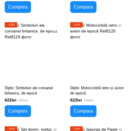
Cumpara
Cumpara
−15%
−15%
Diptic Simboluri ale coroanei
Diptic Motocicletă retro și avion
britanice, de epocă
de epocă
622lei
622lei
732lei
732lei
Cumpara
Cumpara
−15%
−15%