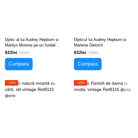
Diptic al lui Audrey Hepburn și
Dipticul lui Audrey Hepburn și
Marilyn Monroe pe un fundal
Marlene Dietrich
turcoaz
622lei
622lei
732lei
732lei
Cumpara
Cumpara
−15%
−15%