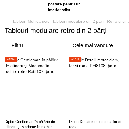
Tablouri Multicanvas
Tablouri modulare din 2 parti
Retro si vin
Tablouri modulare retro din 2 părți
Filtru
Cele mai vandute
−15%
−15%
Diptic Gentleman în pălărie de
Diptic Detalii motocicleta, far si
cilindru și Madame în rochie,
roata