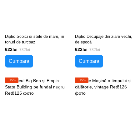
Diptic Scoici și stele de mare, în
Diptic Decupaje din ziare vechi,
tonuri de turcoaz
de epocă
622lei
622lei
732lei
732lei
Cumpara
Cumpara
−15%
−15%