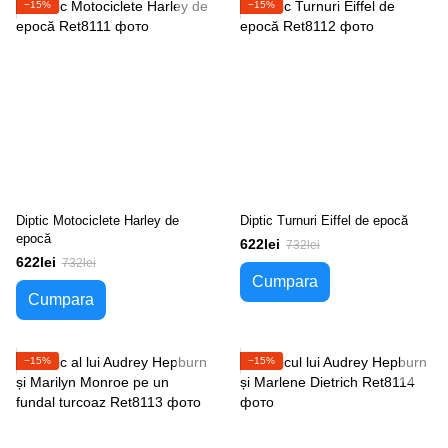
−15%
−15%
Diptic Motociclete Harley de
Diptic Turnuri Eiffel de epocă
epocă
622lei
732lei
622lei
732lei
Cumpara
Cumpara
−15%
−15%