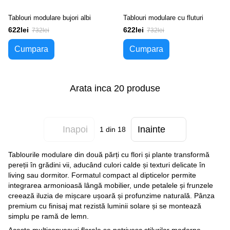
Tablouri modulare bujori albi
Tablouri modulare cu fluturi
622lei
622lei
732lei
732lei
Cumpara
Cumpara
Arata inca 20 produse
Inapoi
Inainte
1
din 18
Tablourile modulare din două părți cu flori și plante transformă
pereții în grădini vii, aducând culori calde și texturi delicate în
living sau dormitor. Formatul compact al dipticelor permite
integrarea armonioasă lângă mobilier, unde petalele și frunzele
creează iluzia de mișcare ușoară și profunzime naturală. Pânza
premium cu finisaj mat rezistă luminii solare și se montează
simplu pe ramă de lemn.