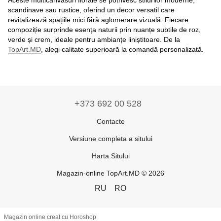
Aceste multicanvasuri florale se potrivesc stilurilor moderne,
scandinave sau rustice, oferind un decor versatil care
revitalizează spațiile mici fără aglomerare vizuală. Fiecare
compoziție surprinde esența naturii prin nuanțe subtile de roz,
verde și crem, ideale pentru ambianțe liniștitoare. De la
TopArt.MD
, alegi calitate superioară la comandă personalizată.
+373 692 00 528
Contacte
Versiune completa a sitului
Harta Sitului
Magazin-online TopArt.MD © 2026
RU
RO
Magazin online creat cu Horoshop