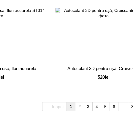
 usa, flori acuarela
Autocolant 3D pentru ușă, Croiss
lei
520lei
Inapoi
1
2
3
4
5
6
...