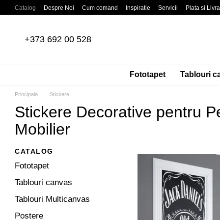
Mergi la conținutul principal
Catalog
Despre Noi
Cum comand
Inspiratie
Servicii
Plata si Livr
Recenzii despre magazin
Acordul Utilizatorului
Politica de confidentia
+373 692 00 528
Fototapet
Tablouri c
Principala
Stickere
Stickere Decorative pentru Per
Mobilier
CATALOG
Fototapet
Tablouri canvas
Tablouri Multicanvas
Postere