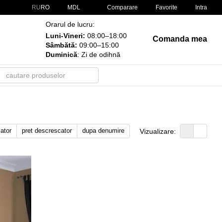
Comparare
RU
RO
MDL
Favorite
Intra
Orarul de lucru:
Luni-Vineri:
08:00–18:00
Comanda mea
Sâmbătă:
09:00–15:00
Duminică
: Zi de odihnă
cator
pret descrescator
dupa denumire
Vizualizare: