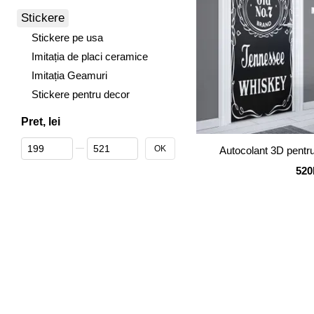
Stickere
Stickere pe usa
Imitația de placi ceramice
Imitația Geamuri
Stickere pentru decor
Pret, lei
De la Pret, lei
Până la Pret, lei
OK
Autocolant 3D pentr
520