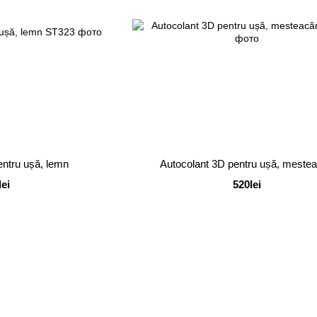
entru ușă, lemn
Autocolant 3D pentru ușă, meste
lei
520lei