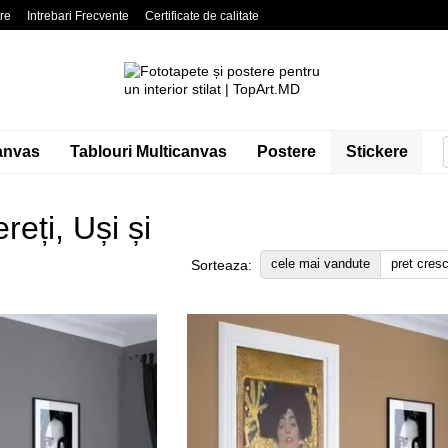
are
Intrebari Frecvente
Certificate de calitate
litate
Blog
Contacte
anvas
Tablouri Multicanvas
Postere
Stickere
eți, Uși și
cele mai vandute
pret cres
Sorteaza: