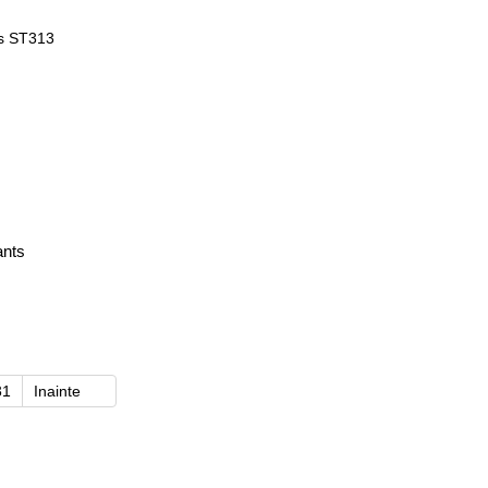
ants
31
Inainte