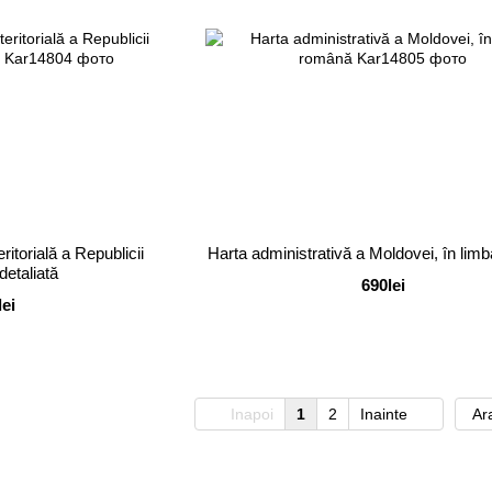
ritorială a Republicii
Harta administrativă a Moldovei, în li
detaliată
690lei
lei
Inapoi
1
2
Inainte
Ar