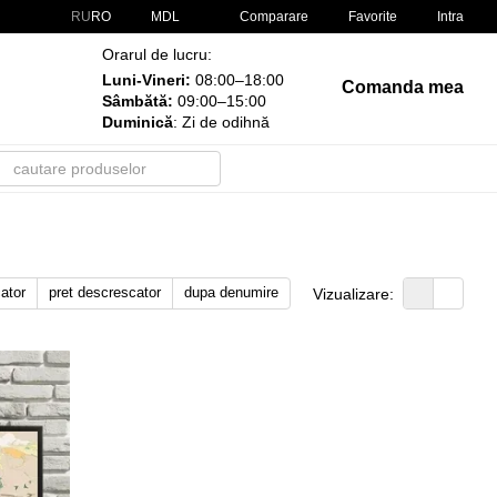
Comparare
RU
RO
MDL
Favorite
Intra
Orarul de lucru:
Luni-Vineri:
08:00–18:00
Comanda mea
Sâmbătă:
09:00–15:00
Duminică
: Zi de odihnă
cator
pret descrescator
dupa denumire
Vizualizare: