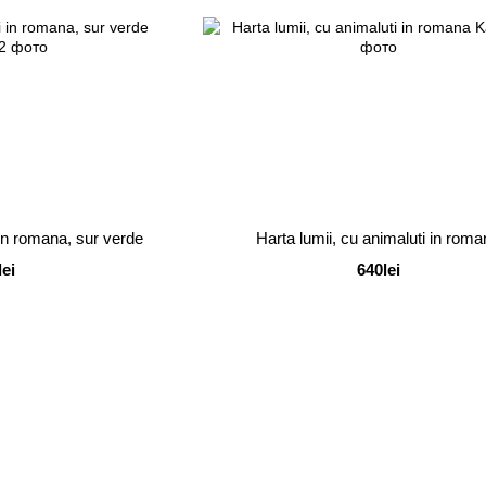
i in romana, sur verde
Harta lumii, cu animaluti in rom
lei
640lei