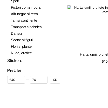
Sport
Pictori contemporani
Alb-negre si retro
Tari si continente
Transport si tehnica
Dansuri
Scene si figuri
Flori si plante
Nude, erotice
Harta lumii, p u f
Stickere
640
Pret, lei
De la Pret, lei
Până la Pret, lei
OK