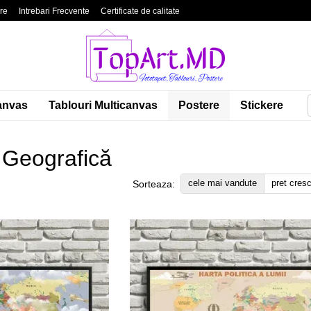
are
Intrebari Frecvente
Certificate de calitate
litate
Blog
Contacte
anvas
Tablouri Multicanvas
Postere
Stickere
 Geografică
cele mai vandute
pret cres
Sorteaza: