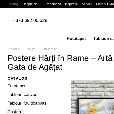
Mergi la conținutul principal
Catalog
Despre Noi
Cum comand
Inspiratie
Servicii
Plata si Livr
Recenzii despre magazin
Acordul Utilizatorului
Politica de confidentia
+373 692 00 528
Fototapet
Tablouri c
Principala
Postere
Harti in rame
Postere Hărți în Rame – Artă
Gata de Agățat
CATALOG
Fototapet
Tablouri canvas
Tablouri Multicanvas
Postere