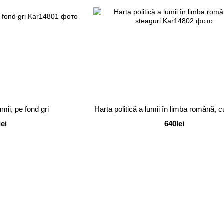
umii, pe fond gri
Harta politică a lumii în limba română, c
lei
640lei