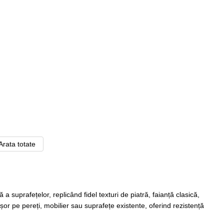
Arata totate
 suprafețelor, replicând fidel texturi de piatră, faianță clasică,
r pe pereți, mobilier sau suprafețe existente, oferind rezistență