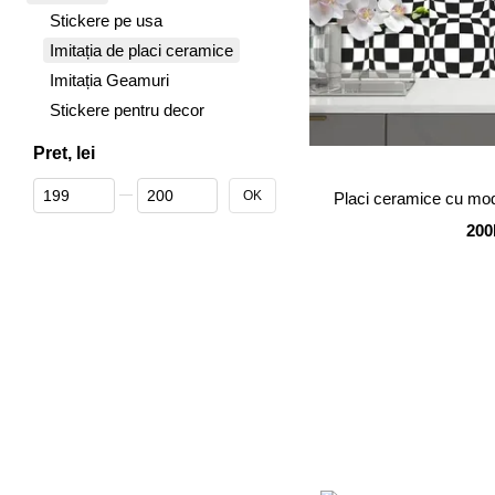
Stickere pe usa
Imitația de placi ceramice
Imitația Geamuri
Stickere pentru decor
Pret, lei
De la Pret, lei
Până la Pret, lei
OK
Placi ceramice cu mod
200