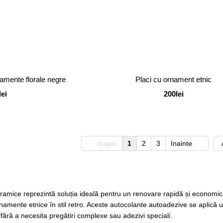
amente florale negre
Placi cu ornament etnic
lei
200lei
Inapoi
1
2
3
Inainte
eramice reprezintă soluția ideală pentru un renovare rapidă și economică a
mente etnice în stil retro. Aceste autocolante autoadezive se aplică ușo
 fără a necesita pregătiri complexe sau adezivi speciali.