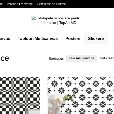
are
Intrebari Frecvente
Certificate de calitate
litate
Blog
Contacte
anvas
Tablouri Multicanvas
Postere
Stickere
ice
cele mai vandute
pret cres
Sorteaza: