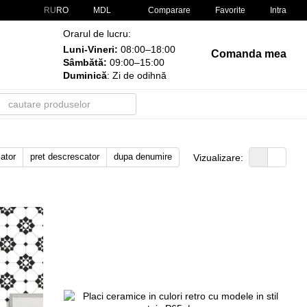
Comparare
RU
RO
MDL
Favorite
Intra
Orarul de lucru:
Luni-Vineri:
08:00–18:00
Comanda mea
Sâmbătă:
09:00–15:00
Duminică
: Zi de odihnă
cator
pret descrescator
dupa denumire
Vizualizare: