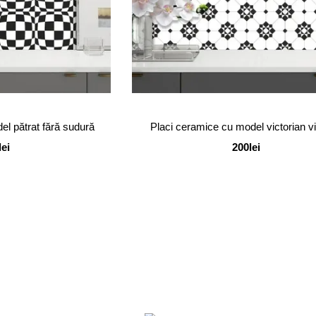
el pătrat fără sudură
Placi ceramice cu model victorian v
lei
200lei