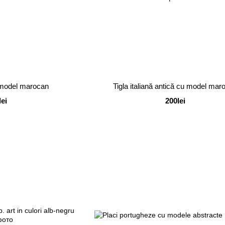
u model marocan
Tigla italiană antică cu model mar
lei
200lei