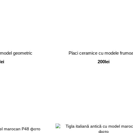
 model geometric
Placi ceramice cu modele frumo
lei
200lei