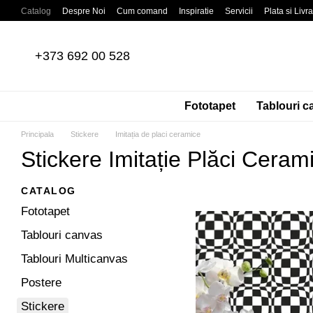
Mergi la conținutul principal
Catalog
Despre Noi
Cum comand
Inspiratie
Servicii
Plata si Livr
Recenzii despre magazin
Acordul Utilizatorului
Politica de confidentia
+373 692 00 528
Fototapet
Tablouri c
Principala
Stickere
Imitația de placi ceramice
Stickere Imitație Plăci Ceram
CATALOG
Fototapet
Tablouri canvas
Tablouri Multicanvas
Postere
Stickere