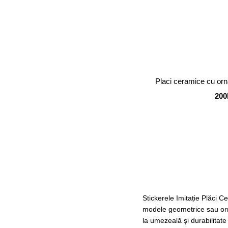
Placi ceramice cu orn
200
Stickerele Imitație Plăci C
modele geometrice sau orna
la umezeală și durabilitate