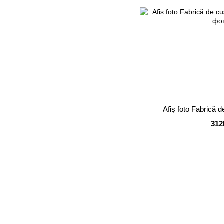
Afiș foto Fabrică d
312