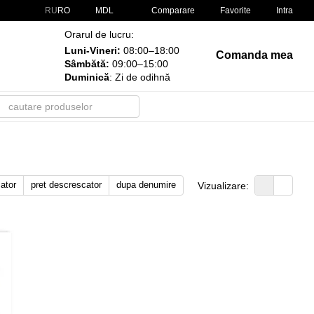
Comparare
RU
RO
MDL
Favorite
Intra
Orarul de lucru:
Luni-Vineri:
08:00–18:00
Comanda mea
Sâmbătă:
09:00–15:00
Duminică
: Zi de odihnă
cator
pret descrescator
dupa denumire
Vizualizare: