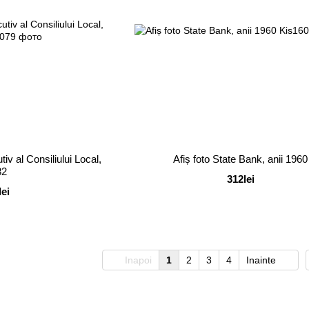
tiv al Consiliului Local,
Afiș foto State Bank, anii 1960
82
312lei
lei
Inapoi
1
2
3
4
Inainte