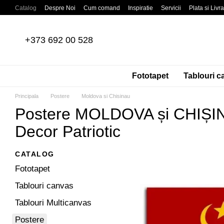
Mergi la conținutul principal
Catalog
Despre Noi
Cum comand
Inspiratie
Servicii
Plata si Livr
Recenzii despre magazin
Acordul Utilizatorului
Politica de confidentia
+373 692 00 528
Fototapet
Tablouri c
Principala
Postere
Moldova si Chisinau
Postere MOLDOVA și CHIȘI
Decor Patriotic
CATALOG
Fototapet
Tablouri canvas
Tablouri Multicanvas
Postere