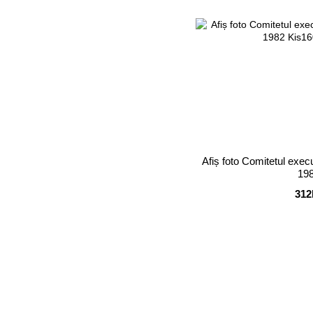
Afiș foto Comitetul execu
19
312