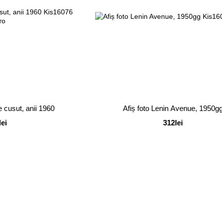
e cusut, anii 1960
Afiș foto Lenin Avenue, 1950g
lei
312lei