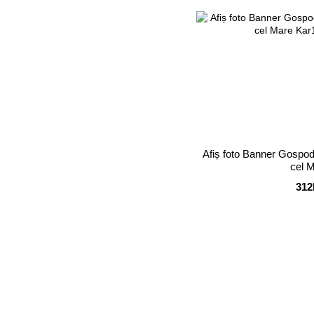
Afiș foto Banner Gospodar
cel 
312