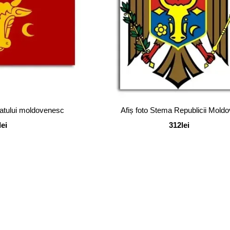
statului moldovenesc
Afiș foto Stema Republicii Mold
lei
312lei