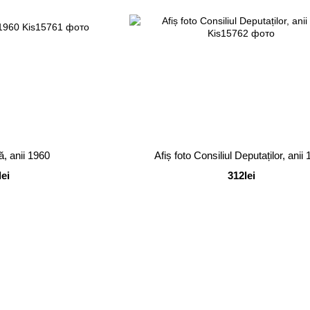
ă, anii 1960
Afiș foto Consiliul Deputaților, anii
lei
312lei