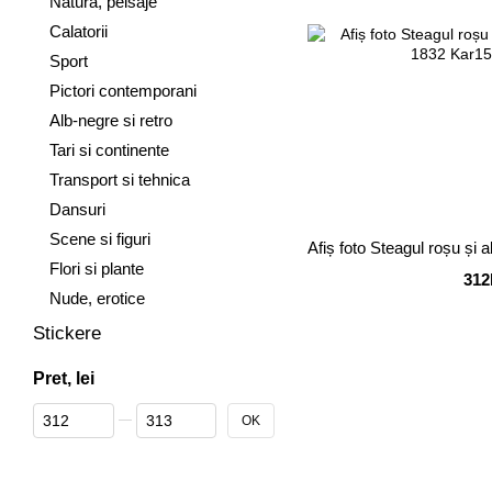
Natura, peisaje
Calatorii
Sport
Pictori contemporani
Alb-negre si retro
Tari si continente
Transport si tehnica
Dansuri
Scene si figuri
Afiș foto Steagul roșu și 
Flori si plante
312
Nude, erotice
Stickere
Pret, lei
De la Pret, lei
Până la Pret, lei
OK