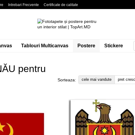
are
Intrebari Frecvente
Certificate de calitate
litate
Blog
Contacte
anvas
Tablouri Multicanvas
Postere
Stickere
NĂU pentru
cele mai vandute
pret cres
Sorteaza: