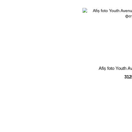
Afiș foto Youth A
312