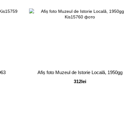
963
Afiș foto Muzeul de Istorie Locală, 1950gg
312lei