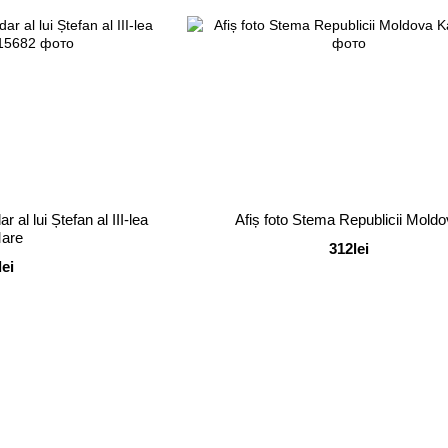
 al lui Ștefan al III-lea
Afiș foto Stema Republicii Mold
Mare
312lei
lei