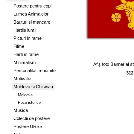
Postere pentru copii
Lumea Animalelor
Bauturi si mancare
Hartile lumii
Picturi in rame
Filme
Harti in rame
Minimalism
Afiș foto Banner al 
Personalitati renumite
312
Motivatie
Moldova si Chisinau
Moldova
Poze istorice
Musica
Colectii de postere
Postere URSS