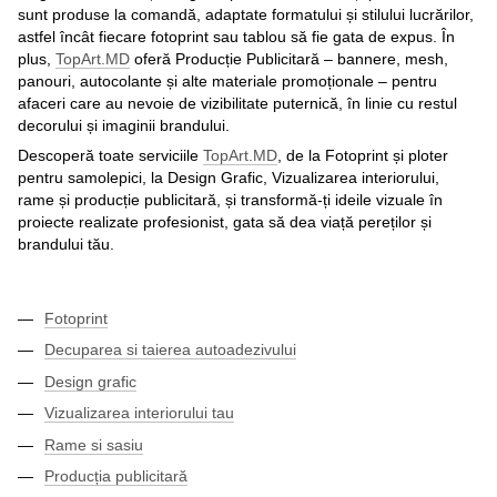
sunt produse la comandă, adaptate formatului și stilului lucrărilor,
astfel încât fiecare fotoprint sau tablou să fie gata de expus. În
plus,
TopArt.MD
oferă Producție Publicitară – bannere, mesh,
panouri, autocolante și alte materiale promoționale – pentru
afaceri care au nevoie de vizibilitate puternică, în linie cu restul
decorului și imaginii brandului.
Descoperă toate serviciile
TopArt.MD
, de la Fotoprint și ploter
pentru samolepici, la Design Grafic, Vizualizarea interiorului,
rame și producție publicitară, și transformă-ți ideile vizuale în
proiecte realizate profesionist, gata să dea viață pereților și
brandului tău.
Fotoprint
Decuparea si taierea autoadezivului
Design grafic
Vizualizarea interiorului tau
Rame si sasiu
Producția publicitară