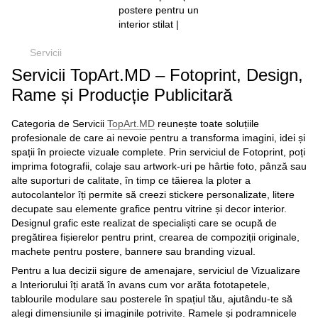
Servicii
Servicii TopArt.MD – Fotoprint, Design,
Rame și Producție Publicitară
Categoria de Servicii
TopArt.MD
reunește toate soluțiile
profesionale de care ai nevoie pentru a transforma imagini, idei și
spații în proiecte vizuale complete. Prin serviciul de Fotoprint, poți
imprima fotografii, colaje sau artwork-uri pe hârtie foto, pânză sau
alte suporturi de calitate, în timp ce tăierea la ploter a
autocolantelor îți permite să creezi stickere personalizate, litere
decupate sau elemente grafice pentru vitrine și decor interior.
Designul grafic este realizat de specialiști care se ocupă de
pregătirea fișierelor pentru print, crearea de compoziții originale,
machete pentru postere, bannere sau branding vizual.
Pentru a lua decizii sigure de amenajare, serviciul de Vizualizare
a Interiorului îți arată în avans cum vor arăta fototapetele,
tablourile modulare sau posterele în spațiul tău, ajutându-te să
alegi dimensiunile și imaginile potrivite. Ramele și podramnicele