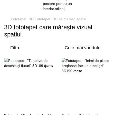
Fototapet
3D Fototapet
3D ce maresc spatiu
3D fototapet care mărește vizual
spațiul
Filtru
Cele mai vandute