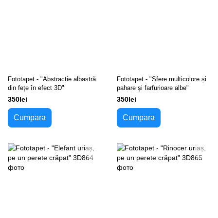
Fototapet - "Abstracție albastră
Fototapet - "Sfere multicolore și
din fețe în efect 3D"
pahare și farfurioare albe"
350lei
350lei
Cumpara
Cumpara