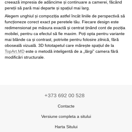
creează impresia de adâncime și continuare a camerei, făcând
pereții să pară mai departe și spațiul mai larg.
Alegem unghiul și compoziția astfel încât liniile de perspectivă să
funcționeze corect exact pe peretele tău. Fiecare design este
redimensionat pe măsura exactă și centrat ținând cont de poziția
mobilei, pentru ca efectul să fie maxim. Poți opta pentru variante
mai blânde ca și contrast, potrivite pentru folosire zilnică, fără
oboseală vizuală. 3D fototapetul care mărește spațiul de la
TopArt.MD
este o metodă inteligentă de a „lărgi” camera fără
modificări structurale.
+373 692 00 528
Contacte
Versiune completa a sitului
Harta Sitului