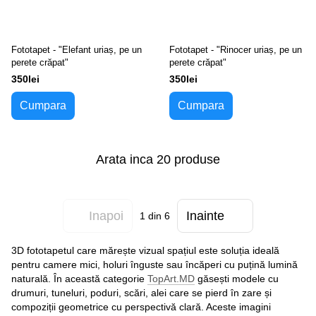
Fototapet - "Elefant uriaș, pe un
Fototapet - "Rinocer uriaș, pe un
perete crăpat"
perete crăpat"
350lei
350lei
Cumpara
Cumpara
Arata inca 20 produse
Inapoi
Inainte
1
din 6
3D fototapetul care mărește vizual spațiul este soluția ideală
pentru camere mici, holuri înguste sau încăperi cu puțină lumină
naturală. În această categorie
TopArt.MD
găsești modele cu
drumuri, tuneluri, poduri, scări, alei care se pierd în zare și
compoziții geometrice cu perspectivă clară. Aceste imagini