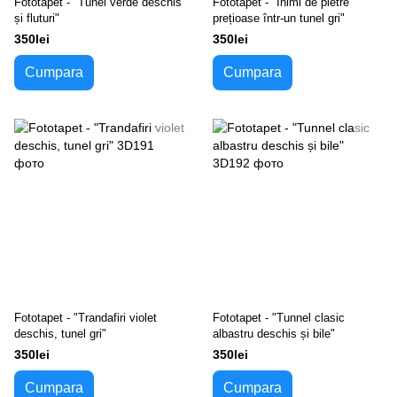
Fototapet - "Tunel verde deschis
Fototapet - "Inimi de pietre
și fluturi"
prețioase într-un tunel gri"
350lei
350lei
Cumpara
Cumpara
Fototapet - "Trandafiri violet
Fototapet - "Tunnel clasic
deschis, tunel gri"
albastru deschis și bile"
350lei
350lei
Cumpara
Cumpara