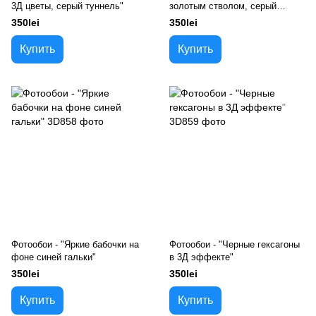
3Д цветы, серый туннель"
золотым стволом, серый
туннель"
350lei
350lei
Купить
Купить
Фотообои - "Яркие бабочки на
Фотообои - "Черные гексагоны
фоне синей гальки"
в 3Д эффекте"
350lei
350lei
Купить
Купить