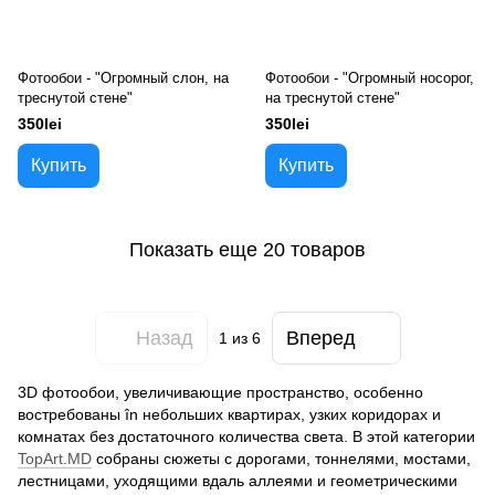
Фотообои - "Огромный слон, на
Фотообои - "Огромный носорог,
треснутой стене"
на треснутой стене"
350lei
350lei
Купить
Купить
Показать еще 20 товаров
Назад
Вперед
1
из 6
3D фотообои, увеличивающие пространство, особенно
востребованы în небольших квартирах, узких коридорах и
комнатах без достаточного количества света. В этой категории
TopArt.MD
собраны сюжеты с дорогами, тоннелями, мостами,
лестницами, уходящими вдаль аллеями и геометрическими