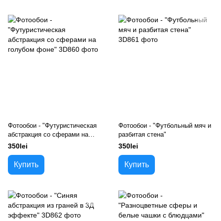
Фотообои - "Футуристическая
Фотообои - "Футбольный мяч и
абстракция со сферами на
разбитая стена"
голубом фоне"
350lei
350lei
Купить
Купить