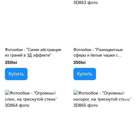
Фотообои - "Синяя абстракция
Фотообои - "Разноцветные
из граней в 3Д эффекте"
сферы и белые чашки с
блюдцами"
350lei
350lei
Купить
Купить