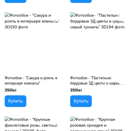
Фотообои - "Сакура и рояль в
Фотообои - "Пастельно
интерьере комнаты"
бордовые 3Д цветы и шары,
серый туннель"
350lei
350lei
Купить
Купить