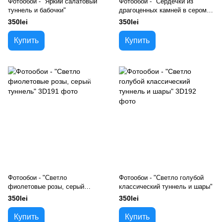
Фотообои - "Яркий салатовый
Фотообои - "Сердечки из
туннель и бабочки"
драгоценных камней в сером
туннеле"
350lei
350lei
Купить
Купить
Фотообои - "Светло
Фотообои - "Светло голубой
фиолетовые розы, серый
классический туннель и шары"
туннель"
350lei
350lei
Купить
Купить