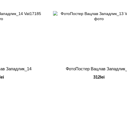
ав Западлик_14
ФотоПостер Вацлав Западлик
lei
312lei