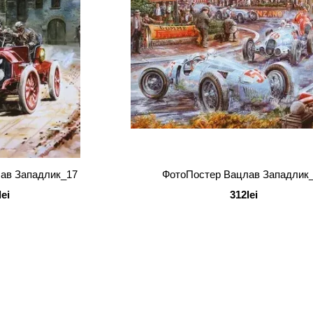
ав Западлик_17
ФотоПостер Вацлав Западлик
lei
312lei