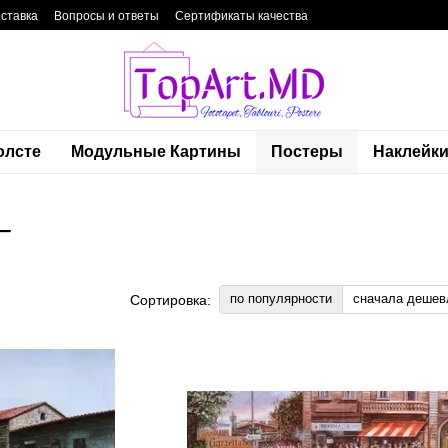
оставка
Вопросы и ответы
Сертификаты качества
фиденциальности
Блог
Контакты
олсте
Модульные Картины
Постеры
Наклейк
–
по популярности
сначала дешев
Сортировка: