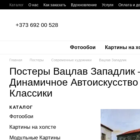
Перейти к основному контенту
Каталог
О нас
Как заказать
Вдохновление
Услуги
Оплата и д
Отзывы о магазине
Пользовательское соглашение
Политика кон
+373 692 00 528
Фотообои
Картины на х
Главная
Постеры
Современные художники
Вацлав Западлик
Постеры Вацлав Западлик 
Динамичное Автоискусство
Классики
КАТАЛОГ
Фотообои
Картины на холсте
Модульные Картины