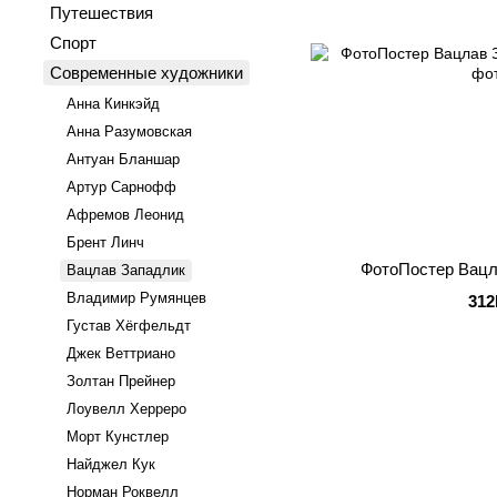
Путешествия
Спорт
Современные художники
Анна Кинкэйд
Анна Разумовская
Антуан Бланшар
Артур Сарнофф
Афремов Леонид
Брент Линч
ФотоПостер Вацл
Вацлав Западлик
Владимир Румянцев
312
Густав Хёгфельдт
Джек Веттриано
Золтан Прейнер
Лоувелл Херреро
Морт Кунстлер
Найджел Кук
Норман Роквелл