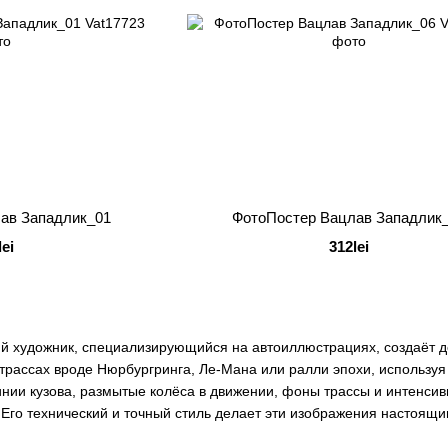
ав Западлик_01
ФотоПостер Вацлав Западлик
lei
312lei
ий художник, специализирующийся на автоиллюстрациях, создаёт 
трассах вроде Нюрбургринга, Ле-Мана или ралли эпохи, используя
инии кузова, размытые колёса в движении, фоны трассы и интенси
 Его технический и точный стиль делает эти изображения настоя