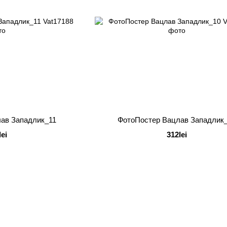
ав Западлик_11
ФотоПостер Вацлав Западлик
lei
312lei