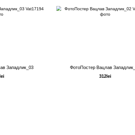
ав Западлик_03
ФотоПостер Вацлав Западлик
lei
312lei