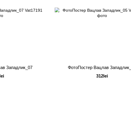
ав Западлик_07
ФотоПостер Вацлав Западлик
lei
312lei