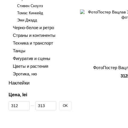
Стивен Скоулз
Томас Кинкейд
Эми Джадд
Черно-белое и ретро
Страны и континенты
Техника и транспорт
Танцы
Фигуратив и сцены
Цветы и растения
ФотоПостер Вацл
Эротика, ню
312
Наклейки
Цена, lei
От Цена, lei
До Цена, lei
OK