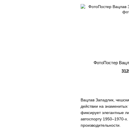
ФотоПостер Вацл
312
Вацлав Западлик, чешск
действии на знаменитых 
фиксирует элегантные л
автоспорту 1950–1970-х.
производительности.