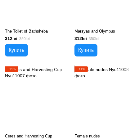
The Toilet of Bathsheba
Marsyas and Olympus
312lei
312lei
350lei
350lei
Купить
Купить
−11%
−11%
Ceres and Harvesting Cup
Female nudes