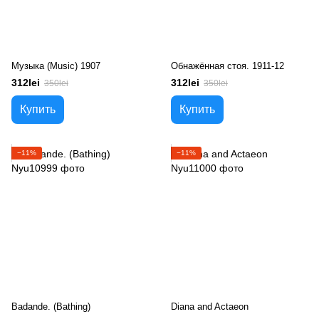
Музыка (Music) 1907
Обнажённая стоя. 1911-12
312lei
312lei
350lei
350lei
Купить
Купить
−11%
−11%
Badande. (Bathing)
Diana and Actaeon