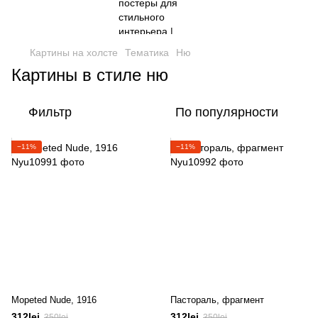
Картины на холсте
Тематика
Ню
Картины в стиле ню
Фильтр
По популярности
−11%
−11%
Мореted Nude, 1916
Пастораль, фрагмент
312lei
312lei
350lei
350lei