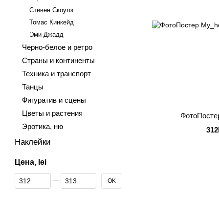
Стивен Скоулз
Томас Кинкейд
Эми Джадд
Черно-белое и ретро
Страны и континенты
Техника и транспорт
Танцы
Фигуратив и сцены
Цветы и растения
ФотоПосте
Эротика, ню
312
Наклейки
Цена, lei
От Цена, lei
До Цена, lei
OK