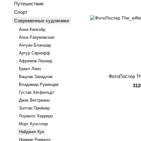
Путешествия
Спорт
Современные художники
Анна Кинкэйд
Анна Разумовская
Антуан Бланшар
Артур Сарнофф
Афремов Леонид
Брент Линч
ФотоПостер The
Вацлав Западлик
Владимир Румянцев
312
Густав Хёгфельдт
Джек Веттриано
Золтан Прейнер
Лоувелл Херреро
Морт Кунстлер
Найджел Кук
Норман Роквелл