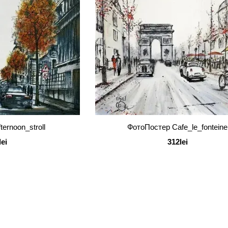
ernoon_stroll
ФотоПостер Cafe_le_fonteine
lei
312lei