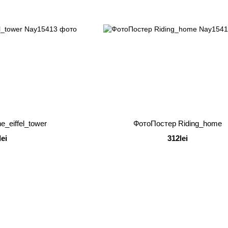
_eiffel_tower
ФотоПостер Riding_home
lei
312lei