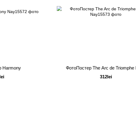
р Harmony
ФотоПостер The Arc de Triomphe 
lei
312lei