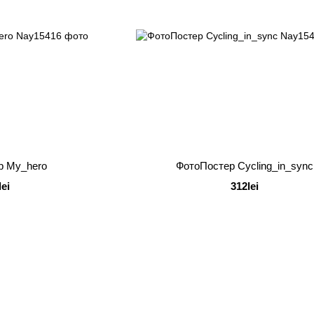
р My_hero
ФотоПостер Cycling_in_sync
lei
312lei