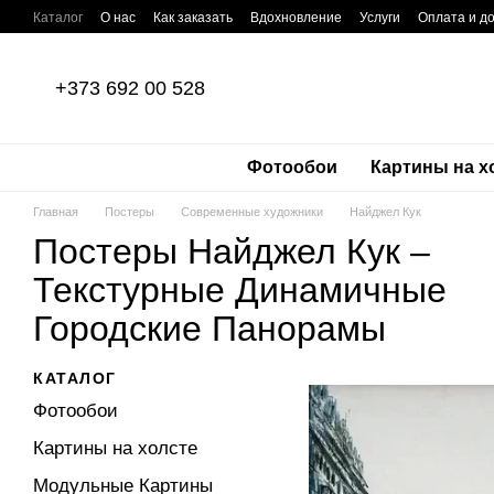
Перейти к основному контенту
Каталог
О нас
Как заказать
Вдохновление
Услуги
Оплата и д
Отзывы о магазине
Пользовательское соглашение
Политика кон
+373 692 00 528
Фотообои
Картины на х
Главная
Постеры
Современные художники
Найджел Кук
Постеры Найджел Кук –
Текстурные Динамичные
Городские Панорамы
КАТАЛОГ
Фотообои
Картины на холсте
Модульные Картины