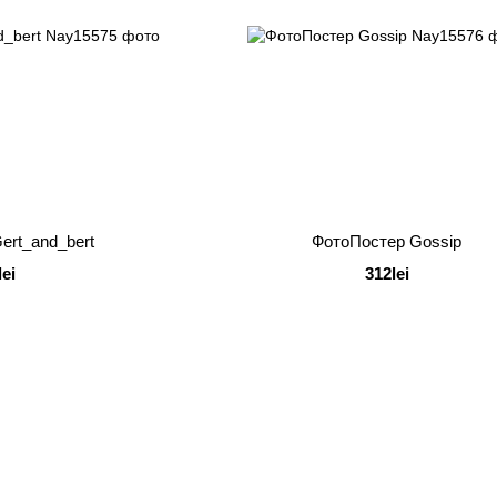
ert_and_bert
ФотоПостер Gossip
lei
312lei