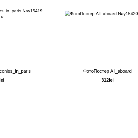
onies_in_paris
ФотоПостер All_aboard
lei
312lei