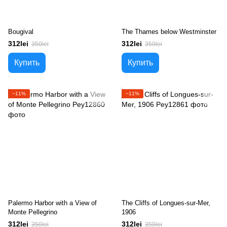
Bougival
The Thames below Westminster
312lei
312lei
350lei
350lei
Купить
Купить
−11%
−11%
Palermo Harbor with a View of
The Cliffs of Longues-sur-Mer,
Monte Pellegrino
1906
312lei
312lei
350lei
350lei