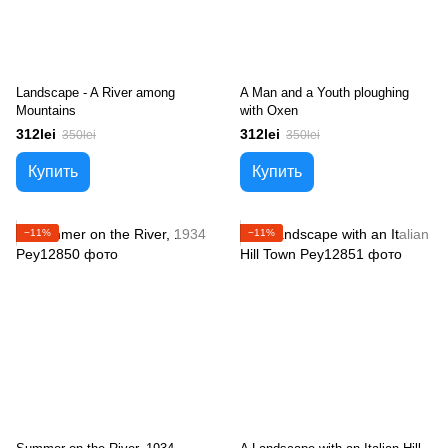
Landscape - A River among
A Man and a Youth ploughing
Mountains
with Oxen
312lei
312lei
350lei
350lei
Купить
Купить
−11%
−11%