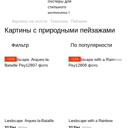
Картины на холсте
Тематика
Пейзажи
Картины с природными пейзажами
Фильтр
По популярности
−11%
−11%
Landscape. Arques-la-Bataille
Landscape with a Rainbow
312lei
312lei
350lei
350lei