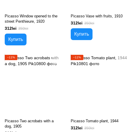
Picasso Window opened to the
Picasso Vase with fruits, 1910
street Penthieure, 1920
312lei
350lei
312lei
350lei
Купить
Купить
−11%
−11%
Picasso Two acrobats with a
Picasso Tomato plant, 1944
dog, 1905
312lei
350lei