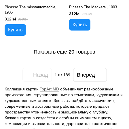
Picasso The minotauromachie,
Picasso The Mackerel, 1903
1935
312lei
350lei
312lei
350lei
Купить
Купить
Показать еще 20 товаров
Назад
Вперед
1
из 189
Коллекция картин
TopArt.MD
объединяет разнообразные
произведения, сгруппированные по тематикам, художникам и
художественным стилям. Здесь вы найдёте классические,
современные и абстрактные работы, которые придают
пространству утончённость и эмоциональную глубину.
Каждая картина создаётся с особым вниманием к цвету,
композиции и выразительности, даря зрителю эстетическое