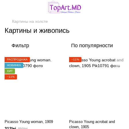
Картины на холсте
Картины и живопись
Фильтр
По популярности
РАСПРОДАЖА
−11%
НОВИНКА
ХИТ
−11%
Picasso Young woman, 1909
Picasso Young acrobat and
clown, 1905
312lei
350lei