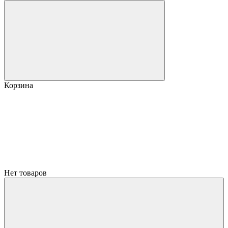
Корзина
Нет товаров