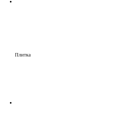
Плитка