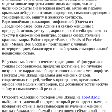
медитативные портреты анонимных женщин, чьи лица
частично скрыты гигантскими цветами, мягкими перьями,
крыльями лебедя или птицами вроде сов, символизирующими
трансформацию, защиту и женскую хрупкость.
Вдохновлённая фольклором, мифологией (Одетта из
Лебединого озера, сова Афины) и связью женщины с
природой, использует тушь, акрил и mixed media для нежных
текстур и сдержанной палитры, создавая созерцательные
красивые миры. Работы вроде «Burst», «Petals of Porcelain»
или «Melissa Bee Goddess» приглашают к личным
интерпретациям, балансируя точный деталь с эмоциональной
неоднозначностью.
Её узнаваемый стиль сочетает традиционный фигуратив с
тонким сюрреализмом, предлагая доступные, но глубокие
визуальные нарративы об идентичности, силе и метаморфозе.
Постеры Эми Джада идеальны для женских спален,
современных галерей, wellness-пространств, креативных
офисов или модных интерьеров, где добавляют эстетическую
тайну и символический резонанс.
Откройте коллекцию постеров Эми Джада на
TopArt.MD
,
выберите загадочный портрет, который резонирует с вами, и
превратите стены в захватывающий визуальный женский
рассказ. Закажите любимый постер прямо сейчас и добавьте