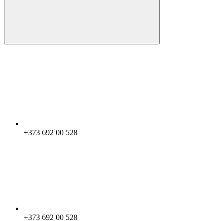
+373 692 00 528
+373 692 00 528