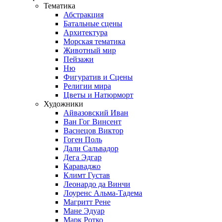
Тематика
Абстракция
Батальные сцены
Архитектура
Морская тематика
Животный мир
Пейзажи
Ню
Фигуратив и Сцены
Религии мира
Цветы и Натюрморт
Художники
Айвазовский Иван
Ван Гог Винсент
Васнецов Виктор
Гоген Поль
Дали Сальвадор
Дега Эдгар
Караваджо
Климт Густав
Леонардо да Винчи
Лоуренс Альма-Тадема
Магритт Рене
Мане Эдуар
Марк Ротко