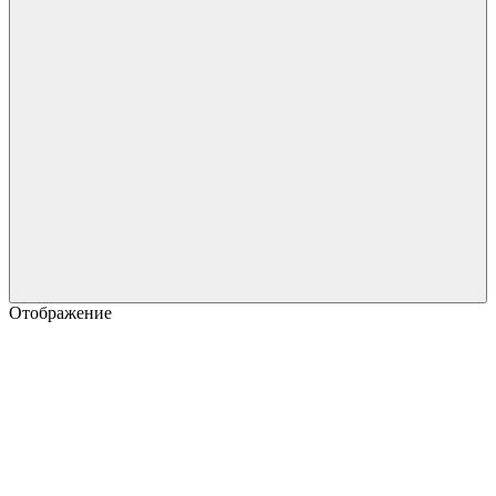
Отображение