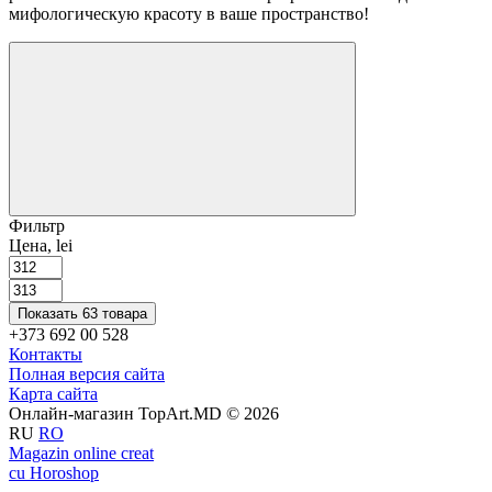
мифологическую красоту в ваше пространство!
Фильтр
Цена, lei
Показать 63 товара
+373 692 00 528
Контакты
Полная версия сайта
Карта сайта
Онлайн-магазин TopArt.MD © 2026
RU
RO
Magazin online creat
cu Horoshop