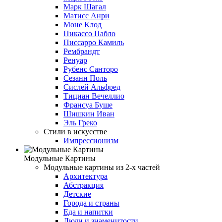
Марк Шагал
Матисс Анри
Моне Клод
Пикассо Пабло
Писсарро Камиль
Рембрандт
Ренуар
Рубенс Санторо
Сезанн Поль
Сислей Альфред
Тициан Вечеллио
Франсуа Буше
Шишкин Иван
Эль Греко
Стили в искусстве
Импрессионизм
Модульные Картины
Модульные картины из 2-х частей
Архитектура
Абстракция
Детские
Города и страны
Еда и напитки
Люди и знаменитости