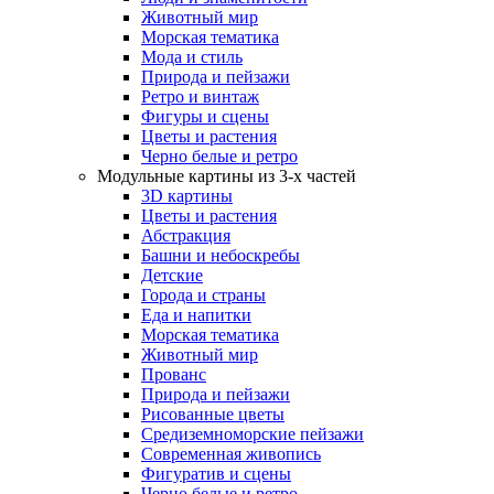
Животный мир
Морская тематика
Мода и стиль
Природа и пейзажи
Ретро и винтаж
Фигуры и сцены
Цветы и растения
Черно белые и ретро
Модульные картины из 3-х частей
3D картины
Цветы и растения
Абстракция
Башни и небоскребы
Детские
Города и страны
Еда и напитки
Морская тематика
Животный мир
Прованс
Природа и пейзажи
Рисованные цветы
Средиземноморские пейзажи
Современная живопись
Фигуратив и сцены
Черно белые и ретро