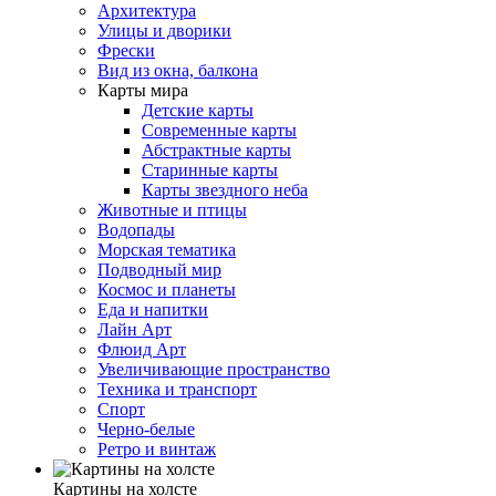
Архитектура
Улицы и дворики
Фрески
Вид из окна, балкона
Карты мира
Детские карты
Современные карты
Абстрактные карты
Старинные карты
Карты звездного неба
Животные и птицы
Водопады
Морская тематика
Подводный мир
Космос и планеты
Еда и напитки
Лайн Арт
Флюид Арт
Увеличивающие пространство
Техника и транспорт
Спорт
Черно-белые
Ретро и винтаж
Картины на холсте