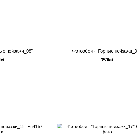
ные пейзажи_08"
Фотообои - "Горные пейзажи_0
lei
350lei