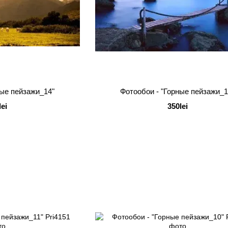
ные пейзажи_14"
Фотообои - "Горные пейзажи_1
lei
350lei