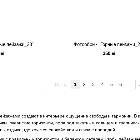
ные пейзажи_28"
Фотообои - "Горные пейзажи_2
lei
350lei
Назад
1
2
3
4
5
6
...
пейзажами создают в интерьере ощущение свободы и гармонии. В 
вы, океанские горизонты, поля под закатным солнцем и тропическ
оны отдыха, где хочется спокойствия и связи с природой.
и с правильным горизонтом и балансом деталей, чтобы пейзаж вы