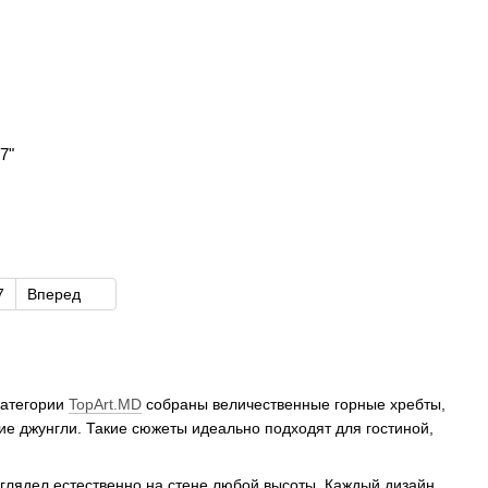
7"
7
Вперед
категории
TopArt.MD
собраны величественные горные хребты,
ие джунгли. Такие сюжеты идеально подходят для гостиной,
глядел естественно на стене любой высоты. Каждый дизайн