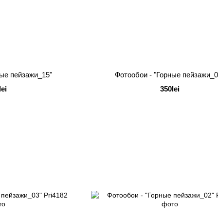
ные пейзажи_15"
Фотообои - "Горные пейзажи_0
lei
350lei