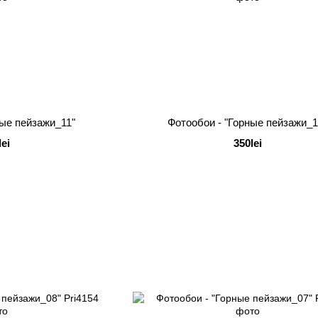
ные пейзажи_11"
Фотообои - "Горные пейзажи_1
lei
350lei