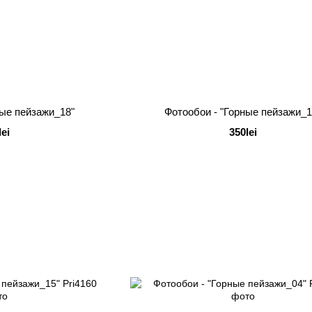
ные пейзажи_18"
Фотообои - "Горные пейзажи_1
lei
350lei