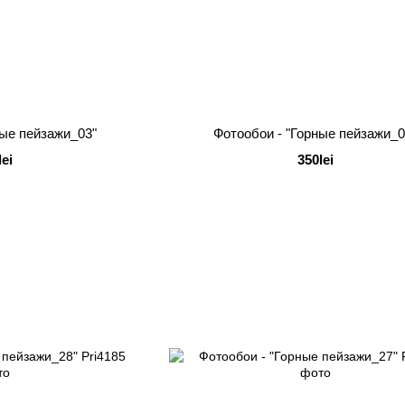
ные пейзажи_03"
Фотообои - "Горные пейзажи_0
lei
350lei