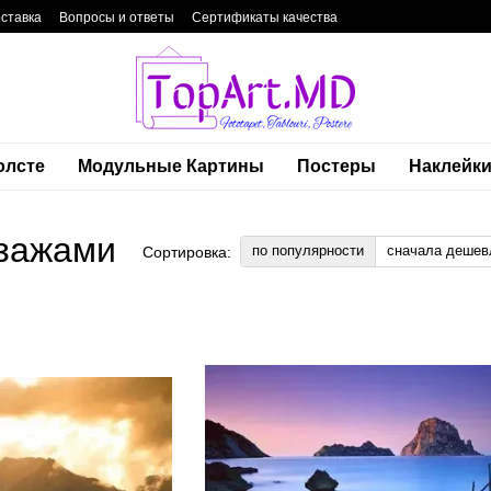
оставка
Вопросы и ответы
Сертификаты качества
фиденциальности
Блог
Контакты
олсте
Модульные Картины
Постеры
Наклейк
йзажами
по популярности
сначала дешев
Сортировка: