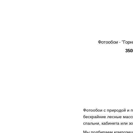
Фотообои - "Гор
350
Фотообои с природой и 
бескрайние лесные масси
спальни, кабинета или з
Мы подбираем композици