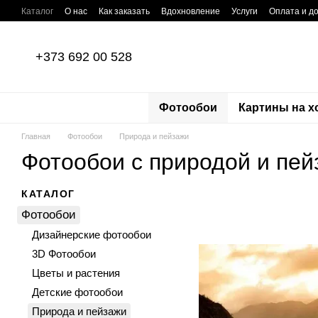
Перейти к основному контенту
Каталог
О нас
Как заказать
Вдохновление
Услуги
Оплата и д
Отзывы о магазине
Пользовательское соглашение
Политика кон
+373 692 00 528
Фотообои
Картины на х
Главная
Фотообои
Природа и пейзажи
Фотообои с природой и пе
КАТАЛОГ
Фотообои
Дизайнерские фотообои
3D Фотообои
Цветы и растения
Детские фотообои
Природа и пейзажи