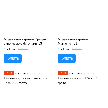
Модульные картины Орхидеи
Модульные картины
сиреневые с бутонами_03
Магнолия_01
1 210lei
1 210lei
1 423lei
1 423lei
Купить
Купить
−15%
−15%