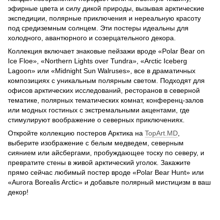
эфирные цвета и силу дикой природы, вызывая арктические
экспедиции, полярные приключения и нереальную красоту
под средиземным солнцем. Эти постеры идеальны для
холодного, авантюрного и созерцательного декора.
Коллекция включает знаковые пейзажи вроде «Polar Bear on
Ice Floe», «Northern Lights over Tundra», «Arctic Iceberg
Lagoon» или «Midnight Sun Walruses», все в драматичных
композициях с уникальным полярным светом. Подходят для
офисов арктических исследований, ресторанов в северной
тематике, полярных тематических комнат, конференц-залов
или модных гостиных с экстремальными акцентами, где
стимулируют воображение о северных приключениях.
Откройте коллекцию постеров Арктика на
TopArt.MD
,
выберите изображение с белым медведем, северным
сиянием или айсбергами, пробуждающее тоску по северу, и
превратите стены в живой арктический уголок. Закажите
прямо сейчас любимый постер вроде «Polar Bear Hunt» или
«Aurora Borealis Arctic» и добавьте полярный мистицизм в ваш
декор!