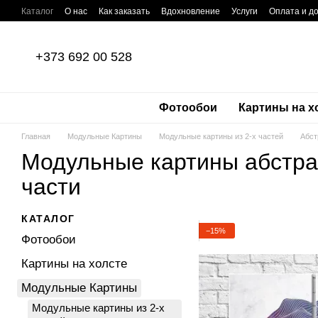
Перейти к основному контенту
Каталог
О нас
Как заказать
Вдохновление
Услуги
Оплата и д
Отзывы о магазине
Пользовательское соглашение
Политика кон
+373 692 00 528
Фотообои
Картины на х
Главная
Модульные Картины
Модульные картины из 2-х частей
Абст
Модульные картины абстра
части
КАТАЛОГ
−15%
Фотообои
Картины на холсте
Модульные Картины
Модульные картины из 2-х