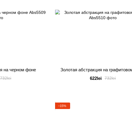
я на черном фоне
Золотая абстракция на графитово
622lei
732lei
732lei
−15%