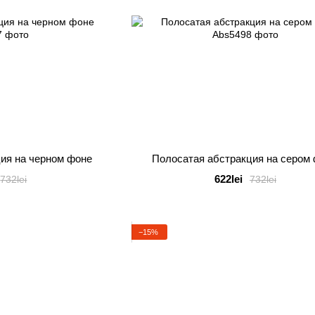
ия на черном фоне
Полосатая абстракция на сером
622lei
732lei
732lei
−15%