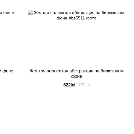
м фоне
Желтая полосатая абстракция на бирюзовом
фоне
622lei
732lei