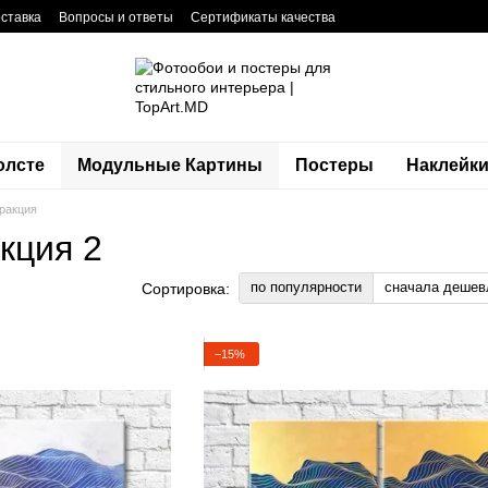
оставка
Вопросы и ответы
Сертификаты качества
фиденциальности
Блог
Контакты
олсте
Модульные Картины
Постеры
Наклейк
ракция
кция 2
по популярности
сначала дешев
Сортировка:
−15%