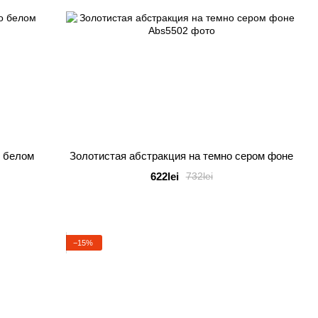
о белом
Золотистая абстракция на темно сером фоне
622lei
732lei
−15%