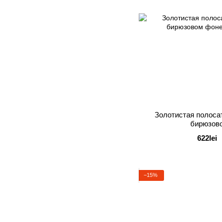
Золотистая полоса
бирюзов
622lei
−15%