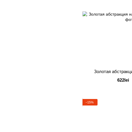
Золотая абстракц
622lei
−15%