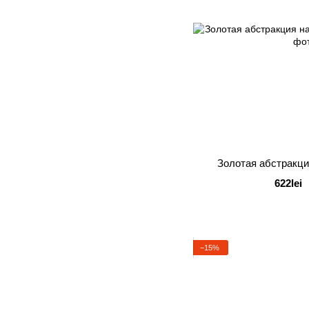
Золотая абстракци
622lei
−15%