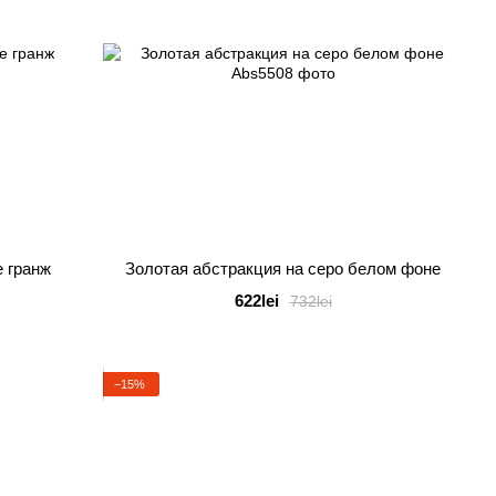
е гранж
Золотая абстракция на серо белом фоне
622lei
732lei
−15%