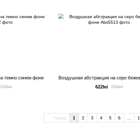
на темно синем фоне
Воздушная абстракция на серо беже
622lei
732lei
732lei
Назад
1
2
3
4
5
6
...
1