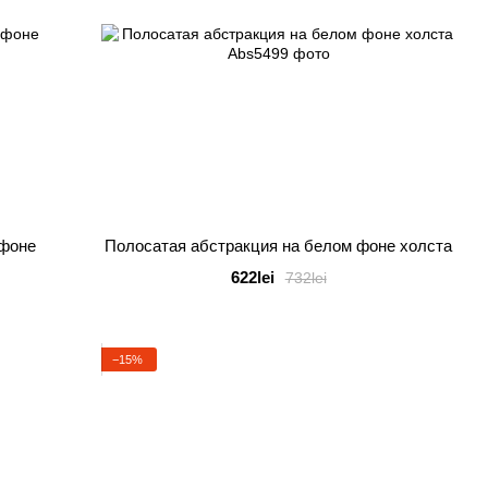
 фоне
Полосатая абстракция на белом фоне холста
622lei
732lei
−15%