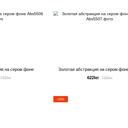
ия на сером фоне
Золотая абстракция на сером фон
622lei
732lei
732lei
−15%