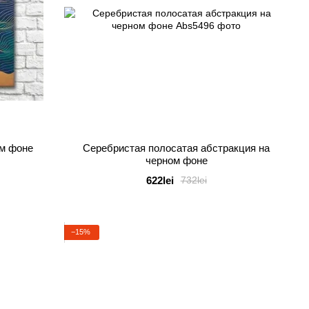
ом фоне
Серебристая полосатая абстракция на
черном фоне
622lei
732lei
−15%