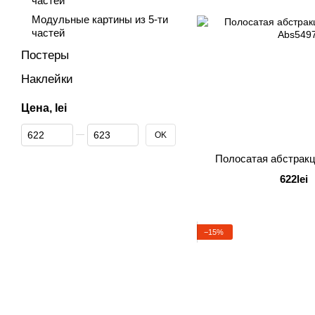
частей
Модульные картины из 5-ти
частей
Постеры
Наклейки
Цена, lei
От Цена, lei
До Цена, lei
OK
Полосатая абстракц
622lei
−15%