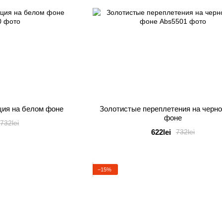
ция на белом фоне
Золотистые переплетения на черн
фоне
732lei
622lei
732lei
−15%