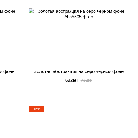
ом фоне
Золотая абстракция на серо черном фоне
622lei
732lei
−15%