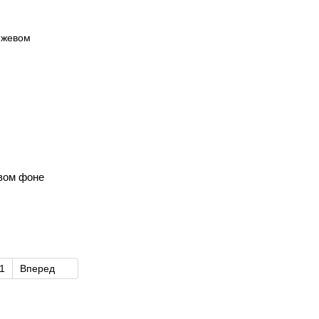
вом фоне
1
Вперед