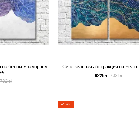
я на белом мраморном
Сине зеленая абстракция на желт
не
622lei
732lei
732lei
−15%