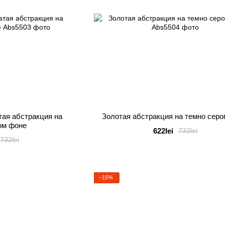
тая абстракция на
Золотая абстракция на темно сер
ом фоне
622lei
732lei
732lei
−15%