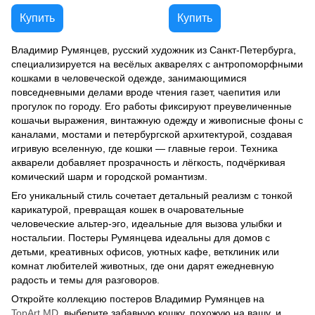
Купить
Купить
Владимир Румянцев, русский художник из Санкт-Петербурга,
специализируется на весёлых акварелях с антропоморфными
кошками в человеческой одежде, занимающимися
повседневными делами вроде чтения газет, чаепития или
прогулок по городу. Его работы фиксируют преувеличенные
кошачьи выражения, винтажную одежду и живописные фоны с
каналами, мостами и петербургской архитектурой, создавая
игривую вселенную, где кошки — главные герои. Техника
акварели добавляет прозрачность и лёгкость, подчёркивая
комический шарм и городской романтизм.
Его уникальный стиль сочетает детальный реализм с тонкой
карикатурой, превращая кошек в очаровательные
человеческие альтер-эго, идеальные для вызова улыбки и
ностальгии. Постеры Румянцева идеальны для домов с
детьми, креативных офисов, уютных кафе, ветклиник или
комнат любителей животных, где они дарят ежедневную
радость и темы для разговоров.
Откройте коллекцию постеров Владимир Румянцев на
TopArt.MD
, выберите забавную кошку, похожую на вашу, и