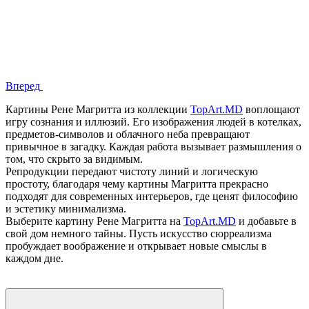
Вперед
Картины Рене Магритта из коллекции
TopArt.MD
воплощают
игру сознания и иллюзий. Его изображения людей в котелках,
предметов‑символов и облачного неба превращают
привычное в загадку. Каждая работа вызывает размышления о
том, что скрыто за видимым.
Репродукции передают чистоту линий и логическую
простоту, благодаря чему картины Магритта прекрасно
подходят для современных интерьеров, где ценят философию
и эстетику минимализма.
Выберите картину Рене Магритта на
TopArt.MD
и добавьте в
свой дом немного тайны. Пусть искусство сюрреализма
пробуждает воображение и открывает новые смыслы в
каждом дне.