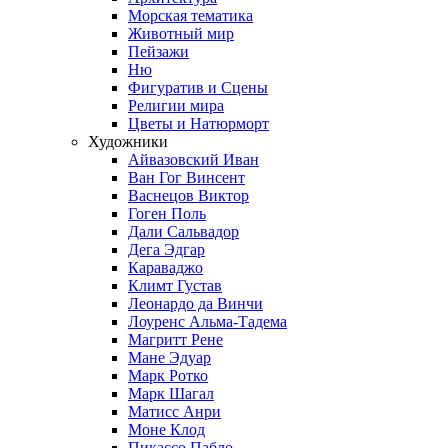
Морская тематика
Животный мир
Пейзажи
Ню
Фигуратив и Сцены
Религии мира
Цветы и Натюрморт
Художники
Айвазовский Иван
Ван Гог Винсент
Васнецов Виктор
Гоген Поль
Дали Сальвадор
Дега Эдгар
Караваджо
Климт Густав
Леонардо да Винчи
Лоуренс Альма-Тадема
Магритт Рене
Мане Эдуар
Марк Ротко
Марк Шагал
Матисс Анри
Моне Клод
Пикассо Пабло