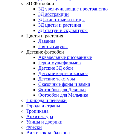
3D Фотообои
3Д увеличивающие пространство
3Д абстракции
3Д животные и птицы
3Д цветы и растения
3Д статуи и скульптуры
Цветы и растения
Лаванда
Цветы сакуры
Детские фотообои
Акварельные рисованные
Герои мультфильмов
Детские 3Д обои
Детские карты и космос
Детские текстуры
Сказочные фоны и замки
Фотообои для Девочки
Фотообои для Мальчика
Природа и пейзажи
Города и страны
Тропикана
Архитектура
Улицы и дворики
Фрески
Вид из окна, балкона