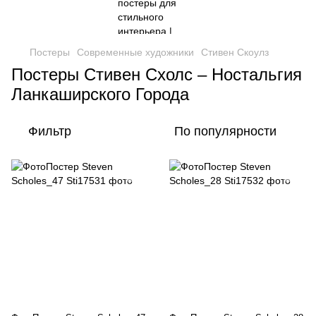
Постеры
Современные художники
Стивен Скоулз
Постеры Стивен Схолс – Ностальгия
Ланкаширского Города
Фильтр
По популярности