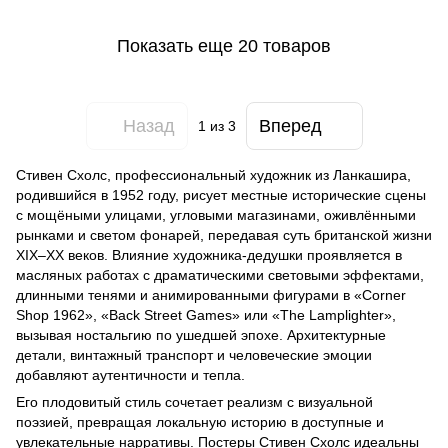
Показать еще 20 товаров
Назад
Вперед
1
из 3
Стивен Схолс, профессиональный художник из Ланкашира,
родившийся в 1952 году, рисует местные исторические сцены
с мощёными улицами, угловыми магазинами, оживлёнными
рынками и светом фонарей, передавая суть британской жизни
XIX–XX веков. Влияние художника-дедушки проявляется в
масляных работах с драматическими световыми эффектами,
длинными тенями и анимированными фигурами в «Corner
Shop 1962», «Back Street Games» или «The Lamplighter»,
вызывая ностальгию по ушедшей эпохе. Архитектурные
детали, винтажный транспорт и человеческие эмоции
добавляют аутентичности и тепла.
Его плодовитый стиль сочетает реализм с визуальной
поэзией, превращая локальную историю в доступные и
увлекательные нарративы. Постеры Стивен Схолс идеальны