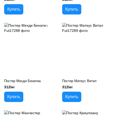
Купить
Купить
Постер Мехди Бенатиа
Постер Матеус Витал
312lei
312lei
Купить
Купить