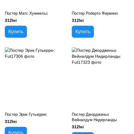
Постер Матс Хуммельс
Постер Роберто Фирмино
312lei
312lei
Купить
Купить
Постер Эрик Гутьеррес
Постер Джорджиньо
Вейналдум Нидерланды
312lei
312lei
Купить