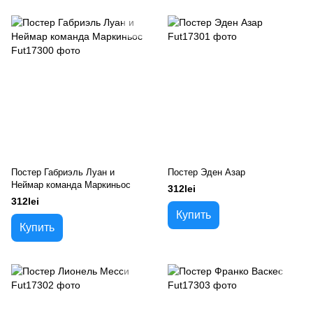
Постер Габриэль Луан и
Постер Эден Азар
Неймар команда Маркиньос
312lei
312lei
Купить
Купить