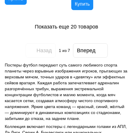
Купить
Показать еще 20 товаров
Назад
Вперед
1
из 7
Постеры футбол передают суть самого любимого спорта
планеты через взрывные изображения игроков, прыгающих за
верховым мячом, точных ударов в «девятку» или эффектных
сейвов вратаря. Каждая работа запечатлевает адреналин
разгорячённых трибун, выражения экстремальной
концентрации футболистов и магию момента, когда мяч
касается сетки, создавая атмосферу чистого спортивного
напряжения. Яркие цвета команд — красный, синий, жёлтый
— доминируют в динамичных композициях со стадионами,
забитыми до отказа, на заднем плане.
Коллекция включает постеры с легендарными голами из АПЛ,
Ла Лиги, Серии А, Бундеслиги или национальных