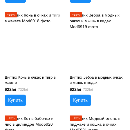
−15%
−15%
Диптих Конь в очках и тигр в
Диптих Зебра в модных очках
жакете
и мышь в кедах
622lei
622lei
732lei
732lei
Купить
Купить
−15%
−15%