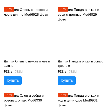
−15%
−15%
Диптих Олень с пенсне и лев в
Диптих Панда в очках и сова с
шляпе
тростью
622lei
622lei
732lei
732lei
Купить
Купить
−15%
−15%