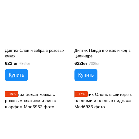
Диптих Слон и зебра в розовых
Диптих Панда в очках и код в
очках
цилиндре
622lei
622lei
732lei
732lei
Купить
Купить
−15%
−15%