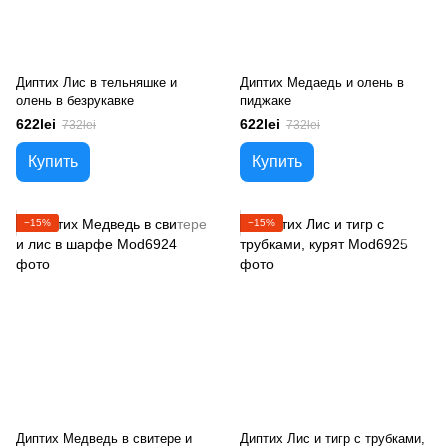
Диптих Лис в тельняшке и
Диптих Медаедь и олень в
олень в безрукавке
пиджаке
622lei
622lei
732lei
732lei
Купить
Купить
−15%
−15%
Диптих Медведь в свитере и
Диптих Лис и тигр с трубками,