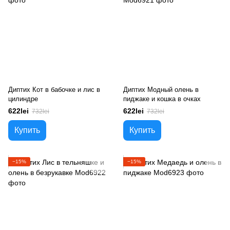
Диптих Кот в бабочке и лис в
Диптих Модный олень в
цилиндре
пиджаке и кошка в очках
622lei
622lei
732lei
732lei
Купить
Купить
−15%
−15%