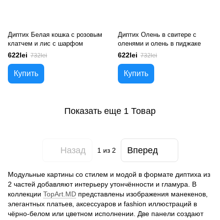
Диптих Белая кошка с розовым
Диптих Олень в свитере с
клатчем и лис с шарфом
оленями и олень в пиджаке
622lei
622lei
732lei
732lei
Купить
Купить
Показать еще 1 Товар
Назад
Вперед
1
из 2
Модульные картины со стилем и модой в формате диптиха из
2 частей добавляют интерьеру утончённости и гламура. В
коллекции
TopArt.MD
представлены изображения манекенов,
элегантных платьев, аксессуаров и fashion иллюстраций в
чёрно-белом или цветном исполнении. Две панели создают