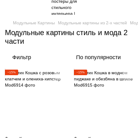
Модульные Картины
Модульные картины из 2-х частей
Мод
Модульные картины стиль и мода 2
части
Фильтр
По популярности
−15%
−15%