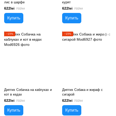
лис в шарфе
курят
622lei
622lei
732lei
732lei
Купить
Купить
−15%
−15%
Диптих Собачка на каблуках и
Диптих Собака и жираф с
кот в кедах
сигарой
622lei
622lei
732lei
732lei
Купить
Купить