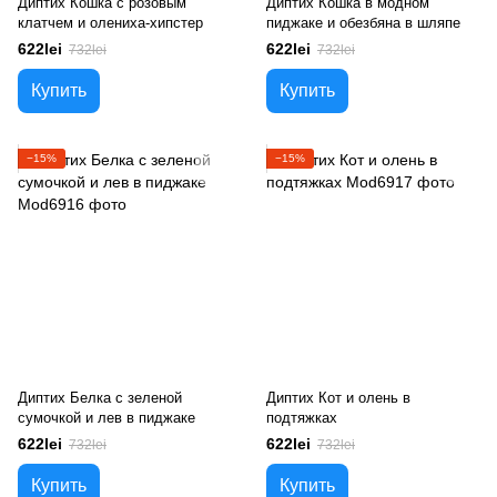
Диптих Кошка с розовым
Диптих Кошка в модном
клатчем и олениха-хипстер
пиджаке и обезбяна в шляпе
622lei
622lei
732lei
732lei
Купить
Купить
−15%
−15%
Диптих Белка с зеленой
Диптих Кот и олень в
сумочкой и лев в пиджаке
подтяжках
622lei
622lei
732lei
732lei
Купить
Купить