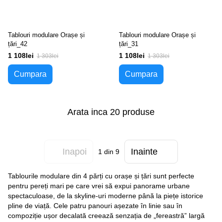
Tablouri modulare Orașe și
Tablouri modulare Orașe și
țări_42
țări_31
1 108lei
1 108lei
1 303lei
1 303lei
Cumpara
Cumpara
Arata inca 20 produse
Inapoi
Inainte
1
din 9
Tablourile modulare din 4 părți cu orașe și țări sunt perfecte
pentru pereți mari pe care vrei să expui panorame urbane
spectaculoase, de la skyline-uri moderne până la piețe istorice
pline de viață. Cele patru panouri așezate în linie sau în
compoziție ușor decalată creează senzația de „fereastră” largă