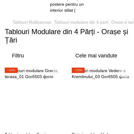
Tablouri Multicanvas
Tablouri modulare din 4 parti
Orase si tar
Tablouri Modulare din 4 Părți - Orașe și
Țări
Filtru
Cele mai vandute
−15%
−15%