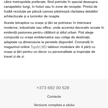
către metropolele preferate, fiind potrivite în special deasupra
canapelelor lungi, în holuri sau în zone de recepție. Printul de
înaltă rezoluție pe pânză canvas păstrează claritatea detaliilor
arhitecturale și a luminilor de noapte.
Aceste tetraptice cu orașe și țări se potrivesc în interioare
moderne, industriale sau office, unde accentul decorativ scoate în
evidență pasiunea pentru călătorii și stilul urban. Poți alege
compoziții cu orașe emblematice sau colaje de destinații,
adaptate ca dimensiune la peretele disponibil. Comandă în
magazinul online
TopArt.MD
tablouri modulare din 4 părți cu
orașe și țări pentru un decor cu personalitate și inspirație de
travel zi de zi.
+373 692 00 528
Contacte
Versiune completa a sitului