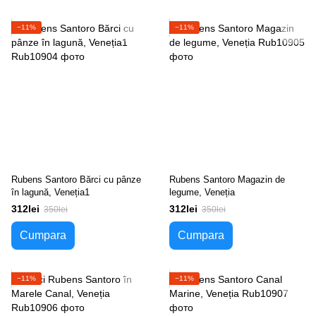
−11%
−11%
Rubens Santoro Bărci cu pânze
Rubens Santoro Magazin de
în lagună, Veneția1
legume, Veneția
312lei
312lei
350lei
350lei
Cumpara
Cumpara
−11%
−11%