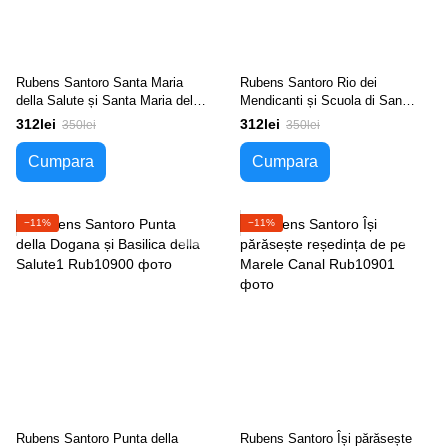
Rubens Santoro Santa Maria
Rubens Santoro Rio dei
della Salute și Santa Maria del
Mendicanti și Scuola di San
Rosario
Marco, Veneția
312lei
312lei
350lei
350lei
Cumpara
Cumpara
−11%
−11%
Rubens Santoro Punta della
Rubens Santoro Își părăsește