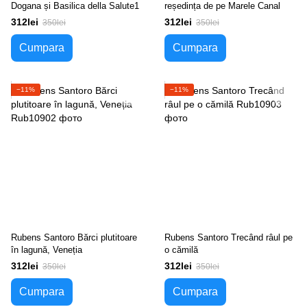
Dogana și Basilica della Salute1
reședința de pe Marele Canal
312lei
312lei
350lei
350lei
Cumpara
Cumpara
−11%
−11%
Rubens Santoro Bărci plutitoare
Rubens Santoro Trecând râul pe
în lagună, Veneția
o cămilă
312lei
312lei
350lei
350lei
Cumpara
Cumpara