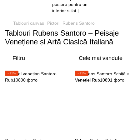
Tablouri canvas
Pictori
Rubens Santoro
Tablouri Rubens Santoro – Peisaje
Venețiene și Artă Clasică Italiană
Filtru
Cele mai vandute
−11%
−11%