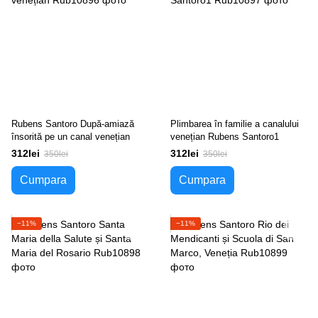
Rubens Santoro După-amiază
Plimbarea în familie a canalului
însorită pe un canal venețian
venețian Rubens Santoro1
312lei
312lei
350lei
350lei
Cumpara
Cumpara
−11%
−11%