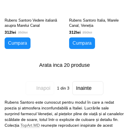
Rubens Santoro Vedere italiană
Rubens Santoro Italia, Marele
asupra Marelui Canal
Canal, Veneția
312lei
312lei
350lei
350lei
Cumpara
Cumpara
Arata inca 20 produse
Inapoi
Inainte
1
din 3
Rubens Santoro este cunoscut pentru modul în care a redat
poezia și atmosfera inconfundabilă a Italiei. Lucrările sale
surprind farmecul Veneției, al piețelor pline de viață și al canalelor
scăldate de soare, totul într-o explozie de culoare și detaliu fin.
Colecția
TopArt.MD
reunește reproduceri inspirate de acest