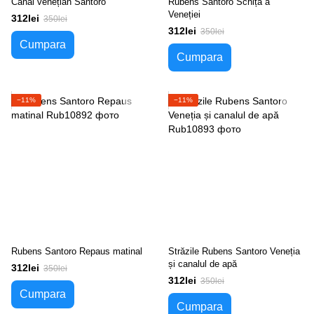
Canal venețian Santoro
Rubens Santoro Schiță a
Veneției
312lei
350lei
312lei
350lei
Cumpara
Cumpara
−11%
−11%
Rubens Santoro Repaus matinal
Străzile Rubens Santoro Veneția
și canalul de apă
312lei
350lei
312lei
350lei
Cumpara
Cumpara