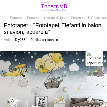
Fototapet
Fototapet creat de disigneri
Pentru copii
Pentru cop
Fototapet - "Fototapet Elefanti in balon
si avion, acuarela"
Articul:
Dly2834
Publica o recenzie