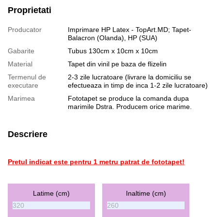
Proprietati
Producator
Imprimare HP Latex - TopArt.MD; Tapet-
Balacron (Olanda), HP (SUA)
Gabarite
Tubus 130cm x 10cm x 10cm
Material
Tapet din vinil pe baza de flizelin
Termenul de
2-3 zile lucratoare (livrare la domiciliu se
executare
efectueaza in timp de inca 1-2 zile lucratoare)
Marimea
Fototapet se produce la comanda dupa
marimile Dstra. Producem orice marime.
Descriere
Pretul indicat este pentru 1 metru patrat de fototapet!
Latime (cm)
Inaltime (cm)