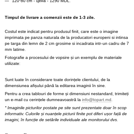
120*80 cm - цена - 1290 MDL.
Timpul de livrare a comenzii este de 1-3 zile.
Costul este indicat pentru produsul finit, care este o imagine
imprimata pe panza naturala de la producatori europeni si intinsa
pe targa din lemn de 2 cm grosime si incadrata intr-un cadru de 7
mm latime.
Fotografie a procesului de vopsire și un exemplu de materiale
utilizate:
Sunt luate în considerare toate dorințele clientului, de la
dimensiunea afișului până la editarea imaginii în sine.
Pentru a crea tablouri de forme și dimensiuni nestandard, trimiteți
un e-mail cu cerințele dumneavoastră la
info@topart.md
.
* Imaginile picturilor postate pe site sunt prezentate doar în scop
informativ. Culorile și nuanțele picturii finite pot diferi ușor față de
imagini, în funcție de setările individuale ale monitorului dvs.