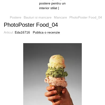
Postere
Bauturi si mancare
Mancare
PhotoPoster Food_04
PhotoPoster Food_04
Articul:
Eda16716
Publica o recenzie