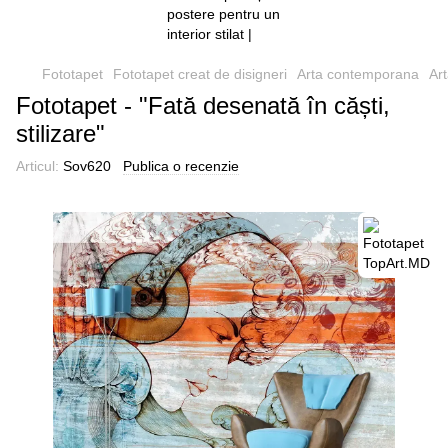
Fototapet
Fototapet creat de disigneri
Arta contemporana
Ar
Fototapet - "Fată desenată în căști,
stilizare"
Articul:
Sov620
Publica o recenzie