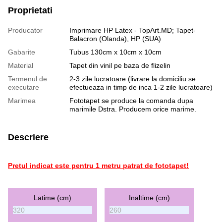
Proprietati
Producator
Imprimare HP Latex - TopArt.MD; Tapet-
Balacron (Olanda), HP (SUA)
Gabarite
Tubus 130cm x 10cm x 10cm
Material
Tapet din vinil pe baza de flizelin
Termenul de
2-3 zile lucratoare (livrare la domiciliu se
executare
efectueaza in timp de inca 1-2 zile lucratoare)
Marimea
Fototapet se produce la comanda dupa
marimile Dstra. Producem orice marime.
Descriere
Pretul indicat este pentru 1 metru patrat de fototapet!
Latime (cm)
Inaltime (cm)