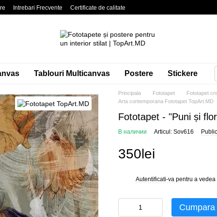
are
Intrebari Frecvente
Certificate de calitate
litate
Blog
Contacte
anvas
Tablouri Multicanvas
Postere
Stickere
Principala
Fototapet
Fototapet cre
Arta contemporana Fototapet TopArt.MD
Fototapet - "Puni și fl
В наличии
Articul: Sov616
Publi
350lei
Autentificati-va
pentru a vedea 
%
Cumpara