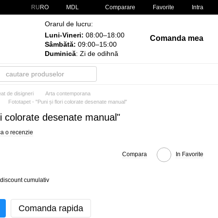
Comparare
RU
RO
MDL
Favorite
Intra
Orarul de lucru:
Luni-Vineri:
08:00–18:00
Comanda mea
Sâmbătă:
09:00–15:00
Duminică
: Zi de odihnă
at de disigneri
Arta contemporana
Fototapet - "Puni și flori colorate desenate manual"
ori colorate desenate manual"
ca o recenzie
Compara
In Favorite
discount cumulativ
Comanda rapida