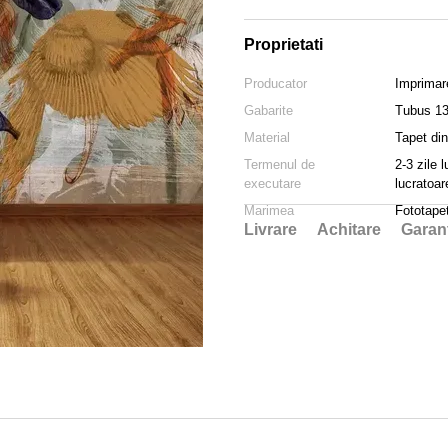
Proprietati
Producator
Imprimar
Gabarite
Tubus 1
Material
Tapet din
Termenul de
2-3 zile 
executare
lucratoar
Marimea
Fototape
Livrare
Achitare
Garan