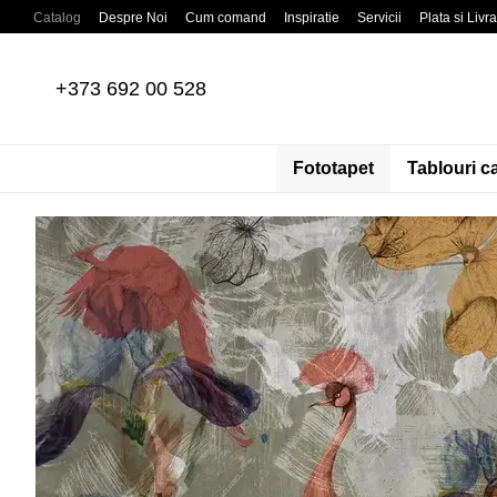
Mergi la conținutul principal
Catalog
Despre Noi
Cum comand
Inspiratie
Servicii
Plata si Livr
Recenzii despre magazin
Acordul Utilizatorului
Politica de confidentia
+373 692 00 528
Fototapet
Tablouri c