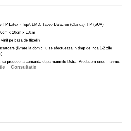
e HP Latex - TopArt.MD; Tapet- Balacron (Olanda), HP (SUA)
30cm x 10cm x 10cm
 vinil pe baza de flizelin
lucratoare (livrare la domiciliu se efectueaza in timp de inca 1-2 zile
e)
t se produce la comanda dupa marimile Dstra. Producem orice marime.
tie
Consultatie