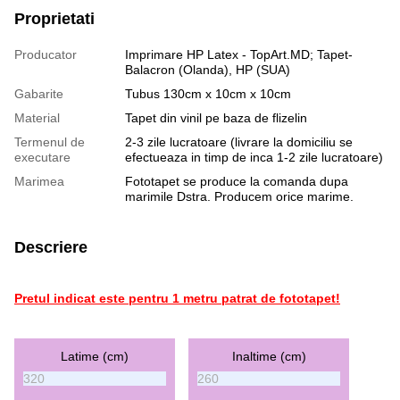
Proprietati
Producator
Imprimare HP Latex - TopArt.MD; Tapet-
Balacron (Olanda), HP (SUA)
Gabarite
Tubus 130cm x 10cm x 10cm
Material
Tapet din vinil pe baza de flizelin
Termenul de
2-3 zile lucratoare (livrare la domiciliu se
executare
efectueaza in timp de inca 1-2 zile lucratoare)
Marimea
Fototapet se produce la comanda dupa
marimile Dstra. Producem orice marime.
Descriere
Pretul indicat este pentru 1 metru patrat de fototapet!
Latime (cm)
Inaltime (cm)