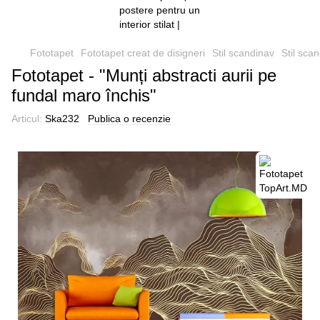
Fototapet
Fototapet creat de disigneri
Stil scandinav
Stil sca
Fototapet - "Munți abstracti aurii pe
fundal maro închis"
Articul:
Ska232
Publica o recenzie