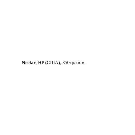
Nectar
, HP (США), 350гр/кв.м.