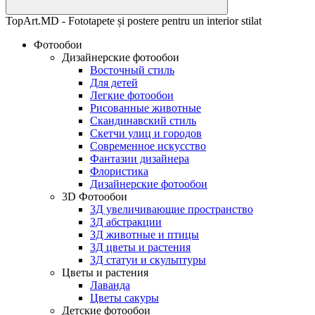
TopArt.MD - Fototapete și postere pentru un interior stilat
Фотообои
Дизайнерские фотообои
Восточный стиль
Для детей
Легкие фотообои
Рисованные животные
Скандинавский стиль
Скетчи улиц и городов
Современное искусство
Фантазии дизайнера
Флористика
Дизайнерские фотообои
3D Фотообои
3Д увеличивающие пространство
3Д абстракции
3Д животные и птицы
3Д цветы и растения
3Д статуи и скульптуры
Цветы и растения
Лаванда
Цветы сакуры
Детские фотообои