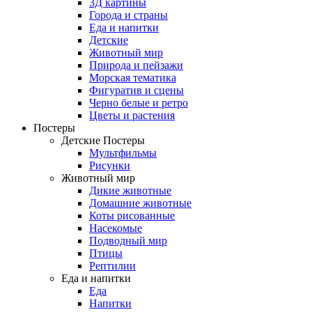
3Д картины
Города и страны
Еда и напитки
Детские
Животный мир
Природа и пейзажи
Морская тематика
Фигуратив и сцены
Черно белые и ретро
Цветы и растения
Постеры
Детские Постеры
Мультфильмы
Рисунки
Животный мир
Дикие животные
Домашние животные
Коты рисованные
Насекомые
Подводный мир
Птицы
Рептилии
Еда и напитки
Еда
Напитки