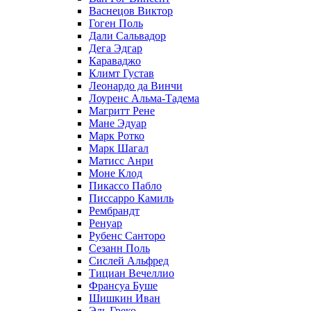
Васнецов Виктор
Гоген Поль
Дали Сальвадор
Дега Эдгар
Караваджо
Климт Густав
Леонардо да Винчи
Лоуренс Альма-Тадема
Магритт Рене
Мане Эдуар
Марк Ротко
Марк Шагал
Матисс Анри
Моне Клод
Пикассо Пабло
Писсарро Камиль
Рембрандт
Ренуар
Рубенс Санторо
Сезанн Поль
Сислей Альфред
Тициан Вечеллио
Франсуа Буше
Шишкин Иван
Эль Греко