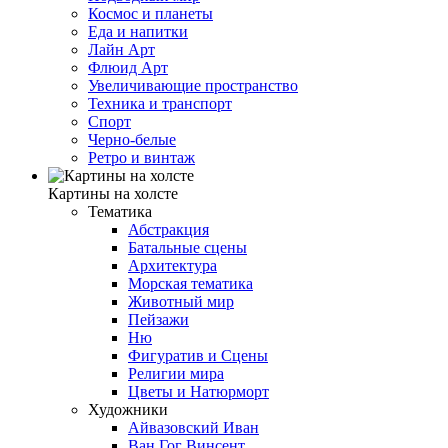
Космос и планеты
Еда и напитки
Лайн Арт
Флюид Арт
Увеличивающие пространство
Техника и транспорт
Спорт
Черно-белые
Ретро и винтаж
Картины на холсте
Тематика
Абстракция
Батальные сцены
Архитектура
Морская тематика
Животный мир
Пейзажи
Ню
Фигуратив и Сцены
Религии мира
Цветы и Натюрморт
Художники
Айвазовский Иван
Ван Гог Винсент