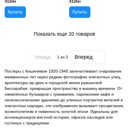
312lei
312lei
Купить
Купить
Показать еще 20 товаров
Назад
Вперед
1
из 3
Постеры с Кишинёвом 1920-1940 запечатлевают очарование
межвоенных лет через редкие фотографии элегантных улиц,
архитектуры ар-деко и городской жизни румынской
Бессарабии, превращая пространство в машину времени. От
оживлённых бульваров с трамваями, парижскими кафе и
неоклассическими зданиями до уличных портретов жителей в
элегантных нарядах, эти изображения вызывают процветание,
космополитизм и невинность золотой эпохи. Идеальны для
коллекционеров местной истории, офисов наследия или
гостиных с традициями.