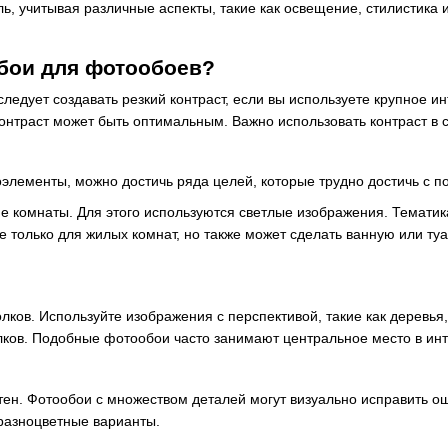
ь, учитывая различные аспекты, такие как освещение, стилистика 
обои для фотообоев?
следует создавать резкий контраст, если вы используете крупное 
нтраст может быть оптимальным. Важно использовать контраст в со
лементы, можно достичь ряда целей, которые трудно достичь с п
 комнаты. Для этого используются светлые изображения. Тематика
е только для жилых комнат, но также может сделать ванную или т
лков. Используйте изображения с перспективой, такие как деревья
лков. Подобные фотообои часто занимают центральное место в ин
тен. Фотообои с множеством деталей могут визуально исправить о
 разноцветные варианты.