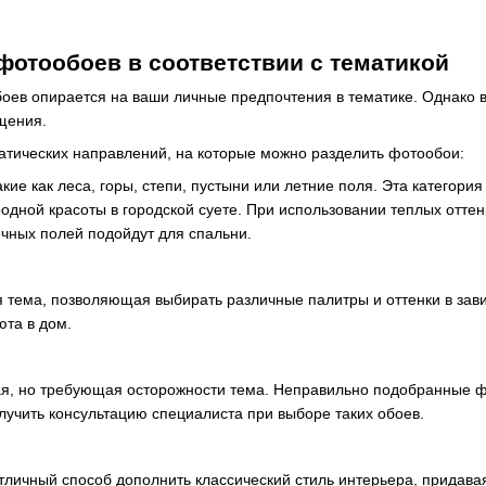
отообоев в соответствии с тематикой
оев опирается на ваши личные предпочтения в тематике. Однако 
щения.
атических направлений, на которые можно разделить фотообои:
кие как леса, горы, степи, пустыни или летние поля. Эта категори
родной красоты в городской суете. При использовании теплых отте
чных полей подойдут для спальни.
 тема, позволяющая выбирать различные палитры и оттенки в зави
юта в дом.
я, но требующая осторожности тема. Неправильно подобранные ф
лучить консультацию специалиста при выборе таких обоев.
тличный способ дополнить классический стиль интерьера, придавая