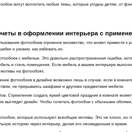
тообои могут воплотить любые темы, которые угодны детям, от фэ
четы в оформлении интерьера с примен
ользования фотообоев огромное множество, что может привести к
ибки и узнаем, как избежать их.
тообоев с мебелью. Это довольно распространенная ошибка, кото
ебель и стиль помещения. Если мебель в вашем интерьере выполне
мотивы на фотообоях.
ение фотообоев в дизайне возможно лишь в случае, если в комна
нством, не прерываясь шкафами и другими предметами мебели.
тов. Стремление создать яркий цветовой праздник в комнате може
нее выглядит дизайн. Чтобы сочетать фотообои с обычными обоями
тообои, которые используют всеобщие мотивы. Это не плохо, но т
льную историю через интерьер, делая его неожиданным и ярким.