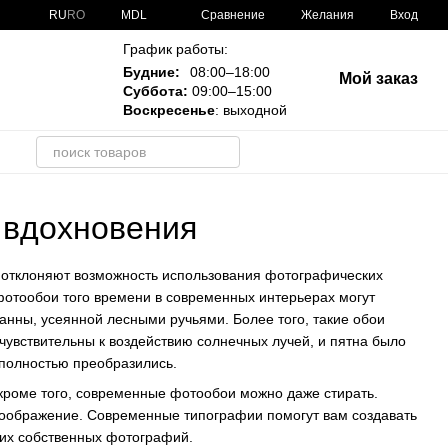
Сравнение
RU
RO
MDL
Желания
Вход
График работы:
Будние:
08:00–18:00
Мой заказ
Суббота:
09:00–15:00
Воскресенье
: выходной
и
 вдохновения
 отклоняют возможность использования фотографических
 фотообои того времени в современных интерьерах могут
ванны, усеянной лесными ручьями. Более того, такие обои
чувствительны к воздействию солнечных лучей, и пятна было
 полностью преобразились.
кроме того, современные фотообои можно даже стирать.
 воображение. Современные типографии помогут вам создавать
ших собственных фотографий.