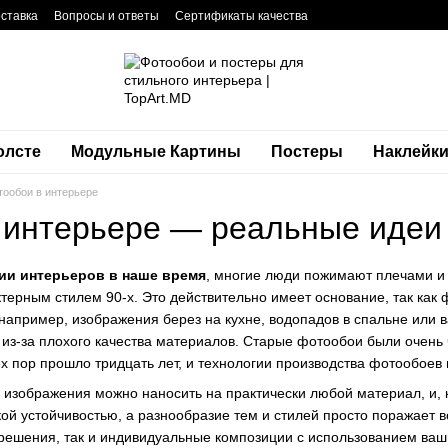
оставка
Вопросы и ответы
Сертификаты качества
фиденциальности
Блог
Контакты
олсте
Модульные Картины
Постеры
Наклейк
тообои в интерьере
 интерьере — реальные идеи
ии интерьеров в наше время
, многие люди пожимают плечами и
ктерным стилем 90-х. Это действительно имеет основание, так как
например, изображения берез на кухне, водопадов в спальне или 
 из-за плохого качества материалов. Старые фотообои были очень 
ех пор прошло тридцать лет, и технологии производства фотообоев
изображения можно наносить на практически любой материал, и, 
ой устойчивостью, а разнообразие тем и стилей просто поражает
 решения, так и индивидуальные композиции с использованием ва