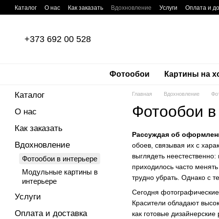
Перейти к основному контенту
Каталог
О нас
Как заказать
Вдохновление
Услуги
Оплата и д
Отзывы о магазине
Пользовательское соглашение
Политика кон
+373 692 00 528
Фотообои
Картины на х
Каталог
Главная
Вдохновление
Фо
Фотообои в
О нас
Как заказать
Рассуждая об оформлен
Вдохновление
обоев, связывая их с хара
выглядеть неестественно: 
Фотообои в интерьере
приходилось часто менять
Модульные картины в
трудно убрать. Однако с т
интерьере
Сегодня фотографические 
Услуги
Красители обладают высок
Оплата и доставка
как готовые дизайнерские