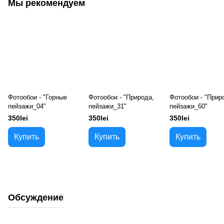
Мы рекомендуем
Фотообои - "Горные
Фотообои - "Природа,
Фотообои - "Прир
пейзажи_04"
пейзажи_31"
пейзажи_60"
350lei
350lei
350lei
Купить
Купить
Купить
Обсуждение